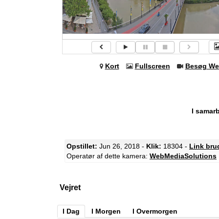
Kort
Fullscreen
Besøg We
I samar
Opstillet:
Jun 26, 2018 -
Klik:
18304 -
Link bru
Operatør af dette kamera:
WebMediaSolutions
Vejret
I Dag
I Morgen
I Overmorgen