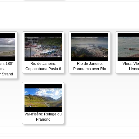
en: 180°
Rio de Janeiro:
Rio de Janeiro:
Vlora: Vl
ama
Copacabana Posto 6
Panorama over Rio
Live
r Strand
Val-d'Isère: Refuge du
Prariond