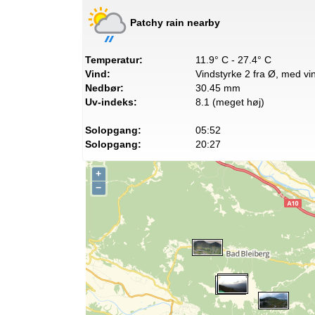
Patchy rain nearby
Temperatur:
11.9° C - 27.4° C
Vind:
Vindstyrke 2 fra Ø, med vin
Nedbør:
30.45 mm
Uv-indeks:
8.1 (meget høj)
Solopgang:
05:52
Solopgang:
20:27
+
−