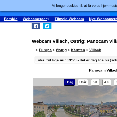
Vi bruger cookies til, at få vores hjemmesid
Forside
Webcameraer
Tilmeld Webcam
Nye Webcamera
Webcam Villach, Østrig: Panocam Vil
>
Europa
>
Østrig
>
Kärnten
>
Villach
Lokal tid lige nu: 19:29
- det er dag lige nu (so
Panocam Villac
I Dag
I Går
5.8.
4.8.
3