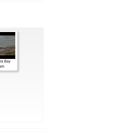
ora Bay
cam