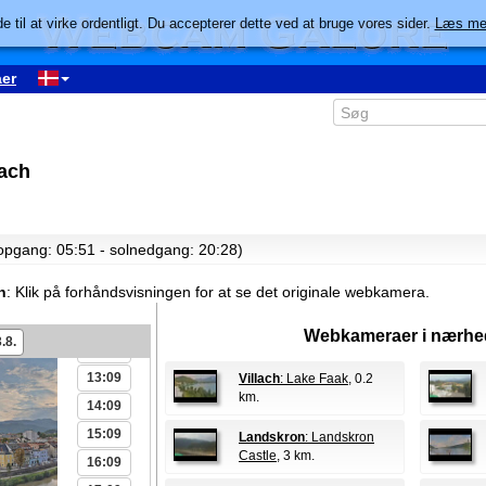
00:09
e til at virke ordentligt. Du accepterer dette ved at bruge vores sider.
Læs me
01:09
02:09
er
03:09
04:09
05:09
lach
06:09
07:09
08:09
lopgang: 05:51 - solnedgang: 20:28)
09:09
h
:
Klik på forhåndsvisningen for at se det originale webkamera.
10:09
11:09
Webkameraer i nærhe
.8.
12:09
13:09
Villach
: Lake Faak
, 0.2
km.
14:09
15:09
Landskron
: Landskron
Castle
, 3 km.
16:09