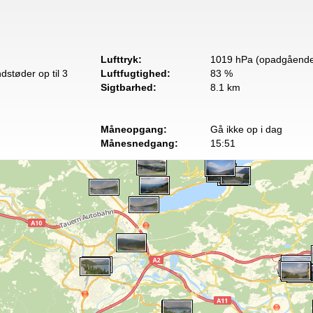
Lufttryk:
1019 hPa (opadgående
dstøder op til 3
Luftfugtighed:
83 %
Sigtbarhed:
8.1 km
Måneopgang:
Gå ikke op i dag
Månesnedgang:
15:51