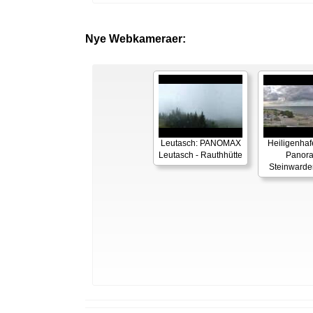
Nye Webkameraer:
Leutasch: PANOMAX
Heiligenhaf
Leutasch - Rauthhütte
Panor
Steinwarde