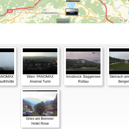
PANOMAX
Wien: PANOMAX
Innsbruck: Baggersee
Steinach am
authhütte
Arsenal Turm
Roßau
Berge
Gries am Brenner:
Hotel Rose