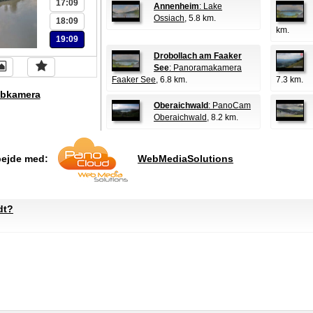
17:09
Annenheim
: Lake
Ossiach
, 5.8 km.
18:09
km.
19:09
Drobollach am Faaker
See
: Panoramakamera
Faaker See
, 6.8 km.
7.3 km.
bkamera
Oberaichwald
: PanoCam
Oberaichwald
, 8.2 km.
bejde med:
WebMediaSolutions
dt?