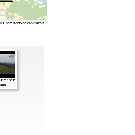
©
OpenStreetMap
contributors.
 Brenner:
ralm