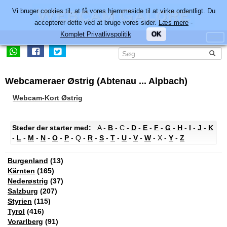
Vi bruger cookies til, at få vores hjemmeside til at virke ordentligt. Du
accepterer dette ved at bruge vores sider.
Læs mere
-
Komplet Privatlivspolitik
OK
Webcameraer Østrig (Abtenau ... Alpbach)
Webcam-Kort Østrig
Steder der starter med:
A -
B
- C -
D
-
E
-
F
-
G
-
H
-
I
-
J
-
K
-
L
-
M
-
N
-
O
-
P
- Q -
R
-
S
-
T
-
U
-
V
-
W
- X -
Y
-
Z
Burgenland
(13)
Kärnten
(165)
Nederøstrig
(37)
Salzburg
(207)
Styrien
(115)
Tyrol
(416)
Vorarlberg
(91)