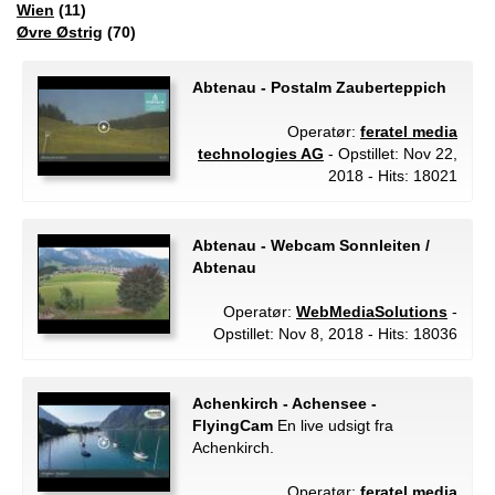
Wien
(11)
Øvre Østrig
(70)
Abtenau - Postalm Zauberteppich
Operatør:
feratel media
technologies AG
- Opstillet: Nov 22,
2018 - Hits: 18021
Abtenau - Webcam Sonnleiten /
Abtenau
Operatør:
WebMediaSolutions
-
Opstillet: Nov 8, 2018 - Hits: 18036
Achenkirch - Achensee -
FlyingCam
En live udsigt fra
Achenkirch.
Operatør:
feratel media