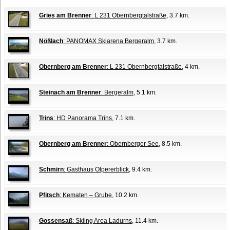
Gries am Brenner
: L 231 Obernbergtalstraße
, 3.7 km.
Nößlach
: PANOMAX Skiarena Bergeralm
, 3.7 km.
Obernberg am Brenner
: L 231 Obernbergtalstraße
, 4 km.
Steinach am Brenner
: Bergeralm
, 5.1 km.
Trins
: HD Panorama Trins
, 7.1 km.
Obernberg am Brenner
: Obernberger See
, 8.5 km.
Schmirn
: Gasthaus Olpererblick
, 9.4 km.
Pfitsch
: Kematen – Grube
, 10.2 km.
Gossensaß
: Skiing Area Ladurns
, 11.4 km.