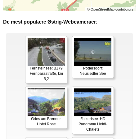
©
OpenStreetMap
contributors.
De mest populære Østrig-Webcameraer:
Fernsteinsee: B179
Podersdorf:
Fernpassstraße, km
Neusiedler See
5,2
Gries am Brenner:
Falkertsee: HD
Hotel Rose
Panorama Heidi-
Chalets