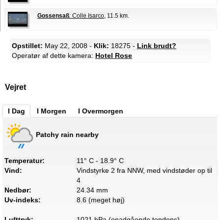
Gossensaß
: Colle Isarco
, 11.5 km.
Opstillet:
May 22, 2008 -
Klik:
18275 -
Link brudt?
Operatør af dette kamera:
Hotel Rose
Vejret
I Dag
I Morgen
I Overmorgen
Patchy rain nearby
Temperatur:
11° C - 18.9° C
Vind:
Vindstyrke 2 fra NNW, med vindstøder op til
4
Nedbør:
24.34 mm
Uv-indeks:
8.6 (meget høj)
Lufttryk:
1021 hPa (opadgående tendens)