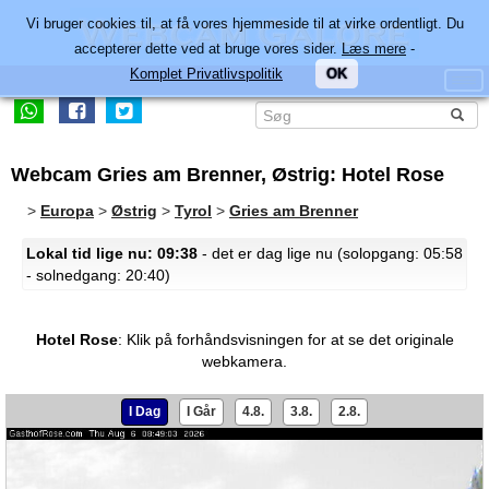
Vi bruger cookies til, at få vores hjemmeside til at virke ordentligt. Du
accepterer dette ved at bruge vores sider.
Læs mere
-
Komplet Privatlivspolitik
OK
Webcam Gries am Brenner, Østrig: Hotel Rose
>
Europa
>
Østrig
>
Tyrol
>
Gries am Brenner
Lokal tid lige nu: 09:38
- det er dag lige nu (solopgang: 05:58
- solnedgang: 20:40)
Hotel Rose
:
Klik på forhåndsvisningen for at se det originale
webkamera.
I Dag
I Går
4.8.
3.8.
2.8.