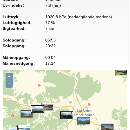
Uv-indeks:
7.8 (høj)
Lufttryk:
1020.8 hPa (nedadgående tendens)
Luftfugtighed:
77 %
Sigtbarhed:
7 km
Solopgang:
05:55
Solopgang:
20:32
Måneopgang:
00:04
Månesnedgang:
17:14
+
−