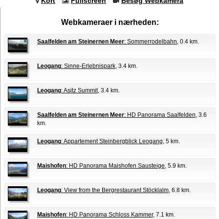
Kort
Fullscreen
Besøg Webkamera
Webkameraer i nærheden:
Saalfelden am Steinernen Meer
: Sommerrodelbahn
, 0.4 km.
Leogang
: Sinne-Erlebnispark
, 3.4 km.
Leogang
: Asitz Summit
, 3.4 km.
Saalfelden am Steinernen Meer
: HD Panorama Saalfelden
, 3.6
km.
Leogang
: Appartement Steinbergblick Leogang
, 5 km.
Maishofen
: HD Panorama Maishofen Sausteige
, 5.9 km.
Leogang
: View from the Bergrestaurant Stöcklalm
, 6.8 km.
Maishofen
: HD Panorama Schloss Kammer
, 7.1 km.