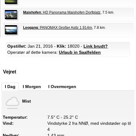
Maishofen
: HD Panorama Maishofen Dorfplatz
, 7.5 km.
Leogang
: PANOMAX Großer Asitz 1.914m
, 7.8 km.
Opstillet:
Jan 21, 2016 -
Klik:
18020 -
Link brudt?
Operatør af dette kamera:
Urlaub in Saalfelden
Vejret
I Dag
I Morgen
I Overmorgen
Mist
Temperatur:
7.5° C - 25.2° C
Vind:
Vindstyrke 2 fra NNØ, med vindstøder op til
4
Nedbør:
1.43 mm