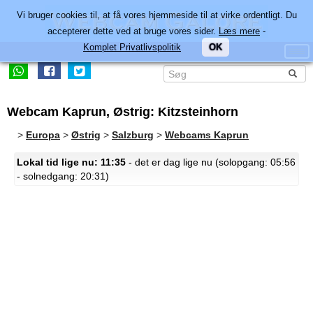
Vi bruger cookies til, at få vores hjemmeside til at virke ordentligt. Du
accepterer dette ved at bruge vores sider.
Læs mere
-
Komplet Privatlivspolitik
OK
Webcam Kaprun, Østrig: Kitzsteinhorn
>
Europa
>
Østrig
>
Salzburg
>
Webcams Kaprun
Lokal tid lige nu: 11:35
- det er dag lige nu (solopgang: 05:56
- solnedgang: 20:31)