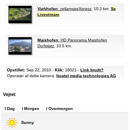
Viehhofen
: zellamseeXpress
, 10.2 km.
Se
Livestream
Maishofen
: HD Panorama Maishofen
Dorfplatz
, 10.5 km.
Opstillet:
Sep 22, 2010 -
Klik:
18021 -
Link brudt?
Operatør af dette kamera:
feratel media technologies AG
Vejret
I Dag
I Morgen
I Overmorgen
Sunny