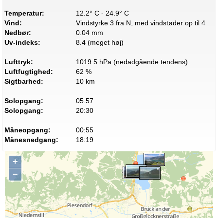
Temperatur:
12.2° C - 24.9° C
Vind:
Vindstyrke 3 fra N, med vindstøder op til 4
Nedbør:
0.04 mm
Uv-indeks:
8.4 (meget høj)
Lufttryk:
1019.5 hPa (nedadgående tendens)
Luftfugtighed:
62 %
Sigtbarhed:
10 km
Solopgang:
05:57
Solopgang:
20:30
Måneopgang:
00:55
Månesnedgang:
18:19
+
−