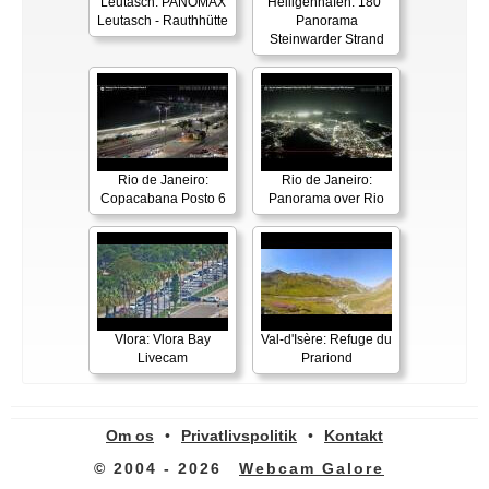
Leutasch: PANOMAX
Heiligenhafen: 180°
Leutasch - Rauthhütte
Panorama
Steinwarder Strand
Rio de Janeiro:
Rio de Janeiro:
Copacabana Posto 6
Panorama over Rio
Vlora: Vlora Bay
Val-d'Isère: Refuge du
Livecam
Prariond
Om os
•
Privatlivspolitik
•
Kontakt
© 2004 - 2026
Webcam Galore