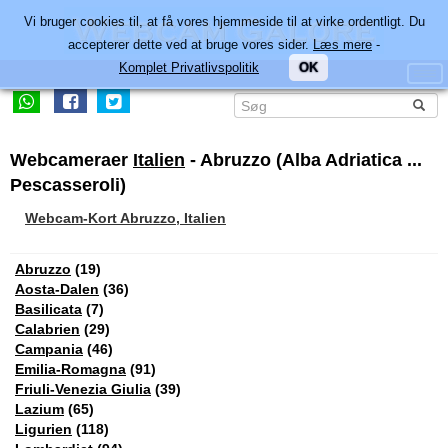
Vi bruger cookies til, at få vores hjemmeside til at virke ordentligt. Du
accepterer dette ved at bruge vores sider.
Læs mere
-
Komplet Privatlivspolitik
OK
Webcameraer
Italien
- Abruzzo (Alba Adriatica ...
Pescasseroli)
Webcam-Kort Abruzzo, Italien
Abruzzo
(19)
Aosta-Dalen
(36)
Basilicata
(7)
Calabrien
(29)
Campania
(46)
Emilia-Romagna
(91)
Friuli-Venezia Giulia
(39)
Lazium
(65)
Ligurien
(118)