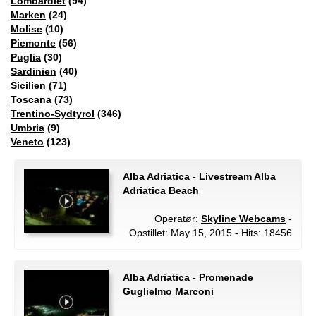
Lombardiet
(94)
Marken
(24)
Molise
(10)
Piemonte
(56)
Puglia
(30)
Sardinien
(40)
Sicilien
(71)
Toscana
(73)
Trentino-Sydtyrol
(346)
Umbria
(9)
Veneto
(123)
Alba Adriatica - Livestream Alba
Adriatica Beach
Operatør:
Skyline Webcams
-
Opstillet: May 15, 2015 - Hits: 18456
Alba Adriatica - Promenade
Guglielmo Marconi