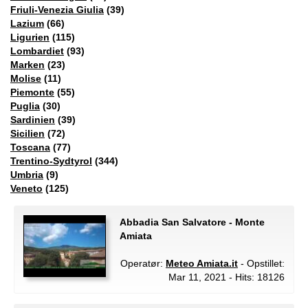
Friuli-Venezia Giulia
(39)
Lazium
(66)
Ligurien
(115)
Lombardiet
(93)
Marken
(23)
Molise
(11)
Piemonte
(55)
Puglia
(30)
Sardinien
(39)
Sicilien
(72)
Toscana
(77)
Trentino-Sydtyrol
(344)
Umbria
(9)
Veneto
(125)
Abbadia San Salvatore - Monte
Amiata
Operatør:
Meteo Amiata.it
- Opstillet:
Mar 11, 2021 - Hits: 18126