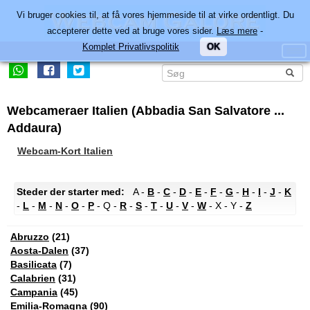
Vi bruger cookies til, at få vores hjemmeside til at virke ordentligt. Du
accepterer dette ved at bruge vores sider.
Læs mere
-
Komplet Privatlivspolitik
OK
Webcameraer Italien (Abbadia San Salvatore ...
Addaura)
Webcam-Kort Italien
Steder der starter med:
A -
B
-
C
-
D
-
E
-
F
-
G
-
H
-
I
-
J
-
K
-
L
-
M
-
N
-
O
-
P
- Q -
R
-
S
-
T
-
U
-
V
-
W
- X - Y -
Z
Abruzzo
(21)
Aosta-Dalen
(37)
Basilicata
(7)
Calabrien
(31)
Campania
(45)
Emilia-Romagna
(90)