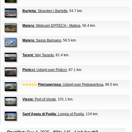
Barletta
: Stranden i Barletta
, 54.7 km.
Matera
: Webcam EPITECH - Matera
, 56.4 km.
Matera
: Sasso Barisano
, 56.5 km.
Tarent
: Vejr Taranto
, 81.4 km.
Pisticci
: Udsigt over Pisticci
, 87.1 km.
Pietrapertosa
: Udsigt over Pietrapertosa
, 96.5 km.
Vieste
: Port of Vieste
, 101.1 km.
Sant'Agata di Puglia
: Loggia of Puglia
, 124 km.
Opstillet:
Dec 4, 2025 -
Klik:
145 -
Link brudt?