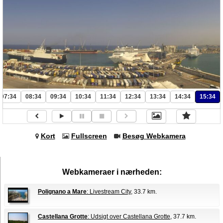
07:34
08:34
09:34
10:34
11:34
12:34
13:34
14:34
15:34
Kort
Fullscreen
Besøg Webkamera
Webkameraer i nærheden:
Polignano a Mare
: Livestream City
, 33.7 km.
Castellana Grotte
: Udsigt over Castellana Grotte
, 37.7 km.