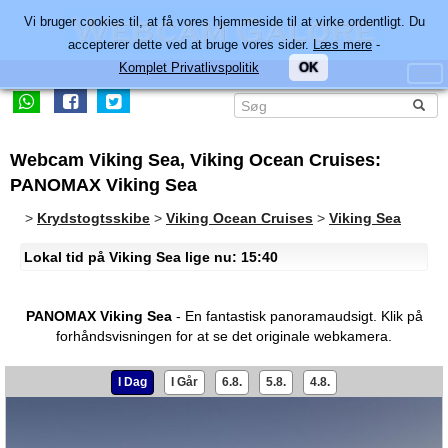
Vi bruger cookies til, at få vores hjemmeside til at virke ordentligt. Du
accepterer dette ved at bruge vores sider.
Læs mere
-
Komplet Privatlivspolitik
OK
Webcam Viking Sea, Viking Ocean Cruises:
PANOMAX Viking Sea
>
Krydstogtsskibe
>
Viking Ocean Cruises
>
Viking Sea
Lokal tid på Viking Sea lige nu: 15:40
PANOMAX Viking Sea
- En fantastisk panoramaudsigt.
Klik på
forhåndsvisningen for at se det originale webkamera.
I Dag
I Går
6.8.
5.8.
4.8.