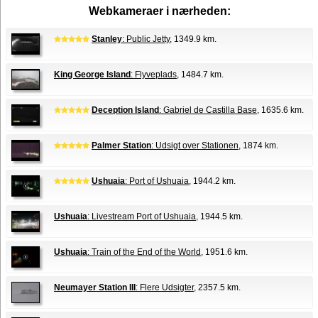
Webkameraer i nærheden:
Stanley
: Public Jetty
, 1349.9 km.
King George Island
: Flyveplads
, 1484.7 km.
Deception Island
: Gabriel de Castilla Base
, 1635.6 km.
Palmer Station
: Udsigt over Stationen
, 1874 km.
Ushuaia
: Port of Ushuaia
, 1944.2 km.
Ushuaia
: Livestream Port of Ushuaia
, 1944.5 km.
Ushuaia
: Train of the End of the World
, 1951.6 km.
Neumayer Station III
: Flere Udsigter
, 2357.5 km.