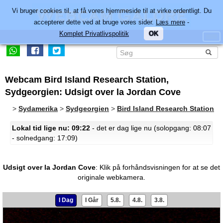
Vi bruger cookies til, at få vores hjemmeside til at virke ordentligt. Du
accepterer dette ved at bruge vores sider.
Læs mere
-
Komplet Privatlivspolitik
OK
Webcam Bird Island Research Station,
Sydgeorgien: Udsigt over la Jordan Cove
>
Sydamerika
>
Sydgeorgien
>
Bird Island Research Station
Lokal tid lige nu: 09:22
- det er dag lige nu (solopgang: 08:07
- solnedgang: 17:09)
Udsigt over la Jordan Cove
:
Klik på forhåndsvisningen for at se det
originale webkamera.
I Dag
I Går
5.8.
4.8.
3.8.