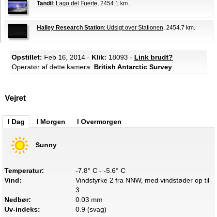
Tandil
: Lago del Fuerte
, 2454.1 km.
Halley Research Station
: Udsigt over Stationen
, 2454.7 km.
Opstillet:
Feb 16, 2014 -
Klik:
18093 -
Link brudt?
Operatør af dette kamera:
British Antarctic Survey
Vejret
I Dag
I Morgen
I Overmorgen
Sunny
Temperatur:
-7.8° C - -5.6° C
Vind:
Vindstyrke 2 fra NNW, med vindstøder op til
3
Nedbør:
0.03 mm
Uv-indeks:
0.9 (svag)