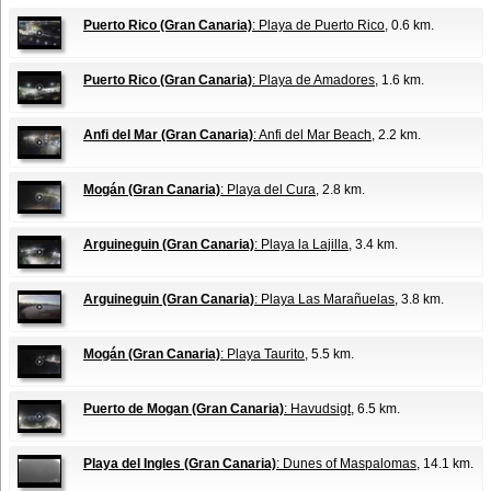
Puerto Rico (Gran Canaria)
: Playa de Puerto Rico
, 0.6 km.
Puerto Rico (Gran Canaria)
: Playa de Amadores
, 1.6 km.
Anfi del Mar (Gran Canaria)
: Anfi del Mar Beach
, 2.2 km.
Mogán (Gran Canaria)
: Playa del Cura
, 2.8 km.
Arguineguin (Gran Canaria)
: Playa la Lajilla
, 3.4 km.
Arguineguin (Gran Canaria)
: Playa Las Marañuelas
, 3.8 km.
Mogán (Gran Canaria)
: Playa Taurito
, 5.5 km.
Puerto de Mogan (Gran Canaria)
: Havudsigt
, 6.5 km.
Playa del Ingles (Gran Canaria)
: Dunes of Maspalomas
, 14.1 km.