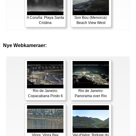
A Coruña: Playa Santa
Son Bou (Menorca):
Cristina
Beach View West
Nye Webkameraer:
Rio de Janeiro:
Rio de Janeiro:
Copacabana Posto 6
Panorama over Rio
Vlora: Vlora Bay
Val-d'Isère: Refuge du