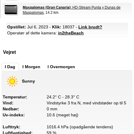
Maspalomas (Gran Canaria)
: HD-Stream Punta y Dunas de
Maspalomas
, 14.2 km.
Opstillet:
Jul 6, 2023 -
Klik:
18037 -
Link brudt?
Operatør af dette kamera:
in2theBeach
Vejret
I Dag
I Morgen
I Overmorgen
Sunny
Temperatur:
24.2° C - 28.3° C
Vind:
Vindstyrke 3 fra N, med vindstøder op til 5
Nedbør:
0 mm
Uv-indeks:
10.6 (meget høj)
Lufttryk:
1016.4 hPa (opadgående tendens)
Luftfugtighed:
59 %