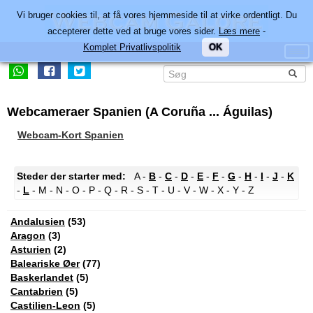
Vi bruger cookies til, at få vores hjemmeside til at virke ordentligt. Du
accepterer dette ved at bruge vores sider.
Læs mere
-
Komplet Privatlivspolitik
OK
Webcameraer Spanien (A Coruña ... Águilas)
Webcam-Kort Spanien
Steder der starter med:
A -
B
-
C
-
D
-
E
-
F
-
G
-
H
-
I
-
J
-
K
-
L
- M - N - O - P - Q - R - S - T - U - V - W - X - Y - Z
Andalusien
(53)
Aragon
(3)
Asturien
(2)
Baleariske Øer
(77)
Baskerlandet
(5)
Cantabrien
(5)
Castilien-Leon
(5)