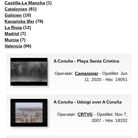
Castilla-La Mancha
(1)
Catalonien
(81)
Galicien
(10)
Kanariske Øer
(78)
La Rioja
(12)
Madrid
(7)
Murcia
(7)
Valencia
(66)
A Coruña - Playa Santa Cristina
Operatør:
Camaramar
- Opstillet: Jun
11, 2020 - Hits: 19051
A Coruña - Udsigt over A Coruña
Operatør:
CRTVG
- Opstillet: Nov 7,
2007 - Hits: 18332