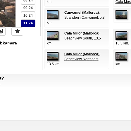
08:24
km.
Cala Mes
09:24
Canyamel (Mallorca)
:
10:24
Stranden i Canyamel
, 5.3
km.
11:24
Cala Millor (Mallorca)
:
Beachview South
, 13.5
bkamera
km.
13.5 km.
Cala Millor (Mallorca)
:
Beachview Northeast
,
13.5 km.
km.
t?
a