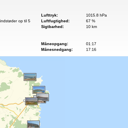
Lufttryk:
1015.8 hPa
ndstøder op til 5
Luftfugtighed:
67 %
Sigtbarhed:
10 km
Måneopgang:
01:17
Månesnedgang:
17:16