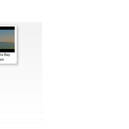
ora Bay
cam