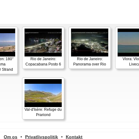
en: 180°
Rio de Janeiro:
Rio de Janeiro:
Vlora: Vl
ama
Copacabana Posto 6
Panorama over Rio
Live
r Strand
Val-d'Isère: Refuge du
Prariond
Om os
•
Privatlivspolitik
•
Kontakt