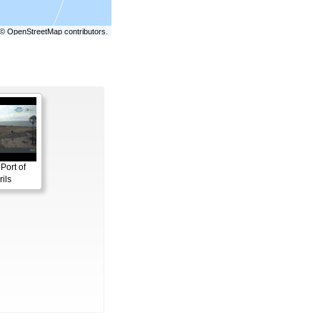
©
OpenStreetMap
contributors.
Port of
ils