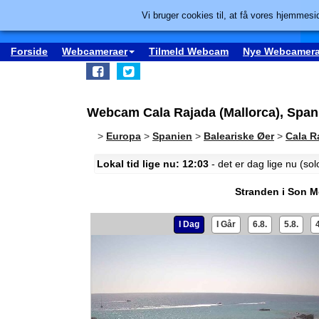
Vi bruger cookies til, at få vores hjemmesid
Forside
Webcameraer
Tilmeld Webcam
Nye Webcamera
Webcam Cala Rajada (Mallorca), Spani
>
Europa
>
Spanien
>
Baleariske Øer
>
Cala R
Lokal tid lige nu: 12:03
- det er dag lige nu (so
Stranden i Son M
I Dag
I Går
6.8.
5.8.
4