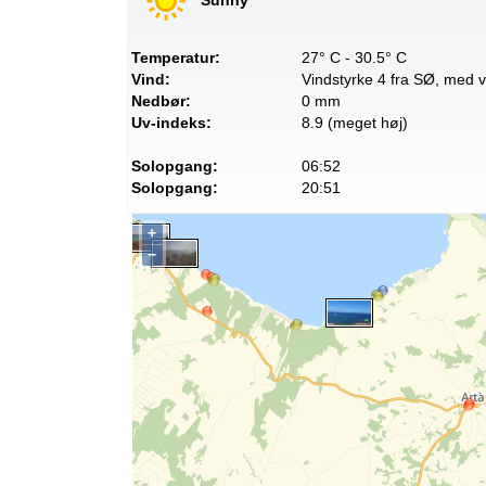
Temperatur:
27° C - 30.5° C
Vind:
Vindstyrke 4 fra SØ, med vi
Nedbør:
0 mm
Uv-indeks:
8.9 (meget høj)
Solopgang:
06:52
Solopgang:
20:51
+
−