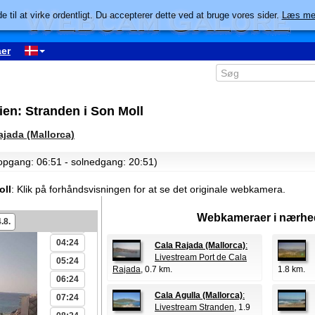
e til at virke ordentligt. Du accepterer dette ved at bruge vores sider.
Læs me
er
en: Stranden i Son Moll
ajada (Mallorca)
lopgang: 06:51 - solnedgang: 20:51)
00:24
01:24
oll
:
Klik på forhåndsvisningen for at se det originale webkamera.
02:24
Webkameraer i nærhe
.8.
03:24
04:24
Cala Rajada (Mallorca)
:
Livestream Port de Cala
05:24
Rajada
, 0.7 km.
1.8 km.
06:24
Cala Agulla (Mallorca)
:
07:24
Livestream Stranden
, 1.9