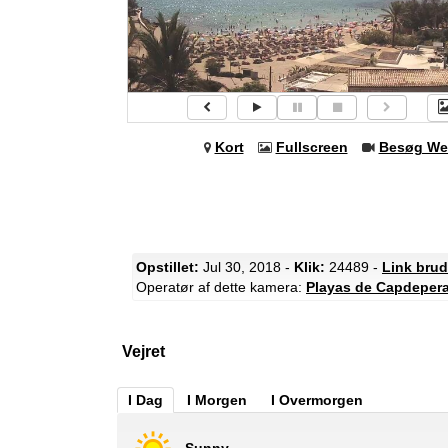
Kort
Fullscreen
Besøg We
Opstillet:
Jul 30, 2018 -
Klik:
24489 -
Link brud
Operatør af dette kamera:
Playas de Capdeper
Vejret
I Dag
I Morgen
I Overmorgen
Sunny