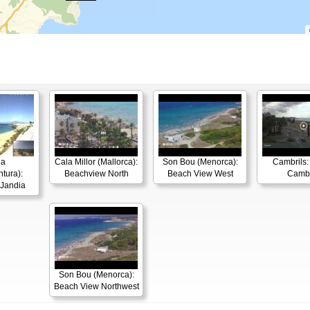
ia
Cala Millor (Mallorca):
Son Bou (Menorca):
Cambrils: 
tura):
Beachview North
Beach View West
Cambr
 Jandia
Son Bou (Menorca):
Beach View Northwest