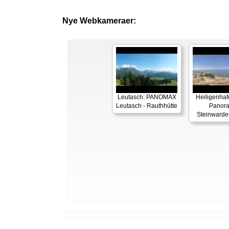
Nye Webkameraer:
Leutasch: PANOMAX
Heiligenhaf
Leutasch - Rauthhütte
Panor
Steinwarde