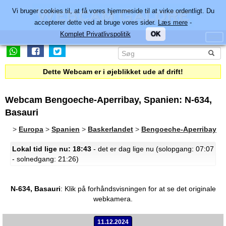
Vi bruger cookies til, at få vores hjemmeside til at virke ordentligt. Du
accepterer dette ved at bruge vores sider.
Læs mere
-
Komplet Privatlivspolitik
OK
Dette Webcam er i øjeblikket ude af drift!
Webcam Bengoeche-Aperribay, Spanien: N-634,
Basauri
>
Europa
>
Spanien
>
Baskerlandet
>
Bengoeche-Aperribay
Lokal tid lige nu: 18:43
- det er dag lige nu (solopgang: 07:07
- solnedgang: 21:26)
N-634, Basauri
:
Klik på forhåndsvisningen for at se det originale
webkamera.
11.12.2024