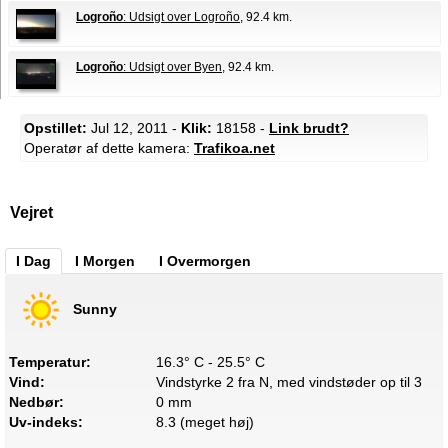
Logroño
: Udsigt over Logroño
, 92.4 km.
Logroño
: Udsigt over Byen
, 92.4 km.
Opstillet:
Jul 12, 2011 -
Klik:
18158 -
Link brudt?
Operatør af dette kamera:
Trafikoa.net
Vejret
I Dag
I Morgen
I Overmorgen
Sunny
Temperatur:
16.3° C - 25.5° C
Vind:
Vindstyrke 2 fra N, med vindstøder op til 3
Nedbør:
0 mm
Uv-indeks:
8.3 (meget høj)