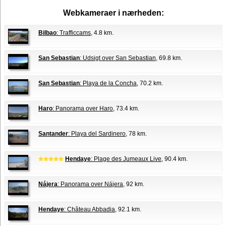
Webkameraer i nærheden:
Bilbao
: Trafficcams
, 4.8 km.
San Sebastian
: Udsigt over San Sebastian
, 69.8 km.
San Sebastian
: Playa de la Concha
, 70.2 km.
Haro
: Panorama over Haro
, 73.4 km.
Santander
: Playa del Sardinero
, 78 km.
Hendaye
: Plage des Jumeaux Live
, 90.4 km.
Nájera
: Panorama over Nájera
, 92 km.
Hendaye
: Château Abbadia
, 92.1 km.