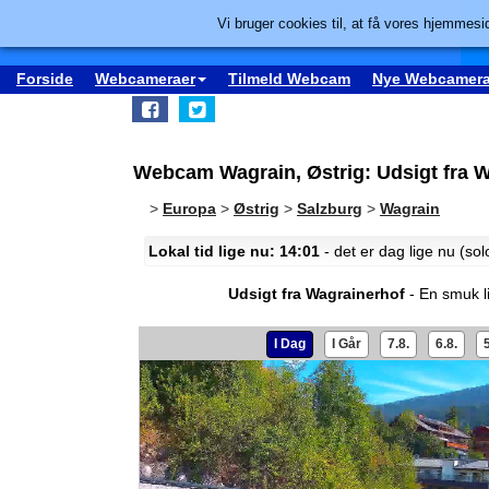
Vi bruger cookies til, at få vores hjemmesid
Forside
Webcameraer
Tilmeld Webcam
Nye Webcamera
Webcam Wagrain, Østrig: Udsigt fra 
>
Europa
>
Østrig
>
Salzburg
>
Wagrain
Lokal tid lige nu: 14:01
- det er dag lige nu (so
Udsigt fra Wagrainerhof
- En smuk l
I Dag
I Går
7.8.
6.8.
5