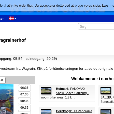
e til at virke ordentligt. Du accepterer dette ved at bruge vores sider.
Læs me
er
Wagrainerhof
00:35
01:35
lopgang: 05:54 - solnedgang: 20:29)
02:35
03:35
ivestream fra Wagrain.
Klik på forhåndsvisningen for at se det origina
04:35
Webkameraer i nærhe
.8.
05:35
06:35
Hofmark
: PANOMAX
Snow Space Salzburg -
07:35
woom bike area
, 1.8 km.
SALZBURG
08:35
Bergstati
09:35
Gernkogel
: HD Panorama