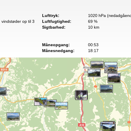
Lufttryk:
1020 hPa (nedadgåend
vindstøder op til 3
Luftfugtighed:
69 %
Sigtbarhed:
10 km
Måneopgang:
00:53
Månesnedgang:
18:17