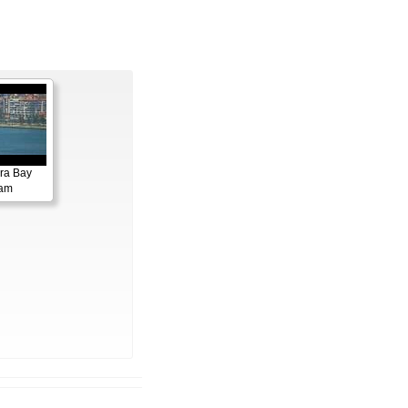
ora Bay
cam