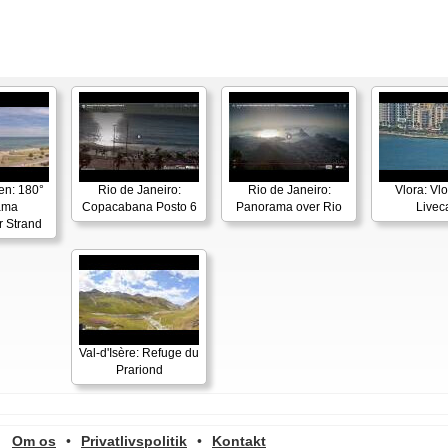
en: 180°
Rio de Janeiro:
Rio de Janeiro:
Vlora: Vl
ama
Copacabana Posto 6
Panorama over Rio
Live
r Strand
Val-d'Isère: Refuge du
Prariond
Om os
•
Privatlivspolitik
•
Kontakt