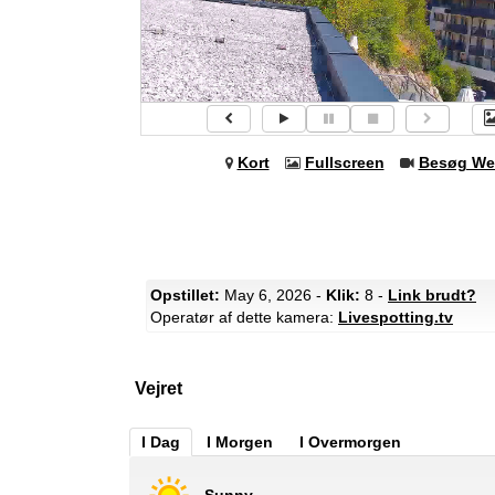
Kort
Fullscreen
Besøg We
Opstillet:
May 6, 2026 -
Klik:
8 -
Link brudt?
Operatør af dette kamera:
Livespotting.tv
Vejret
I Dag
I Morgen
I Overmorgen
Sunny