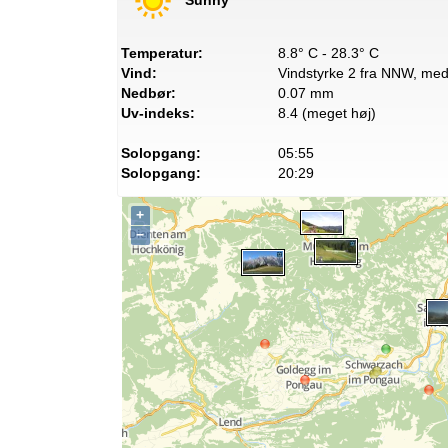
Temperatur:
8.8° C - 28.3° C
Vind:
Vindstyrke 2 fra NNW, med 
Nedbør:
0.07 mm
Uv-indeks:
8.4 (meget høj)
Solopgang:
05:55
Solopgang:
20:29
+
−