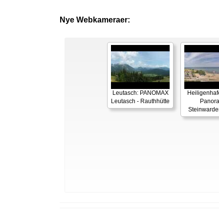
Nye Webkameraer:
Leutasch: PANOMAX
Heiligenhaf
Leutasch - Rauthhütte
Panor
Steinwarde