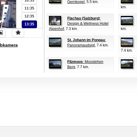
10:35
Gernkogel
, 5.5 km.
km.
11:35
12:35
Flachau (Salzburg)
:
Design & Wellness Hotel
13:35
Alpenhof
, 7.3 km.
km.
St. Johann im Pongau
:
bkamera
Panoramaudsigt
, 7.4 km.
7.4 km.
Filzmoos
: Mooslehen
Berg
, 7.7 km.