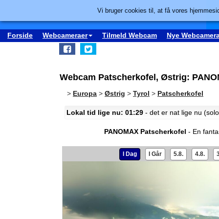
Vi bruger cookies til, at få vores hjemmesid
Forside
Webcameraer
Tilmeld Webcam
Nye Webcamera
Webcam Patscherkofel, Østrig: PANO
>
Europa
>
Østrig
>
Tyrol
>
Patscherkofel
Lokal tid lige nu: 01:29
- det er nat lige nu (so
PANOMAX Patscherkofel
- En fanta
I Dag
I Går
5.8.
4.8.
3