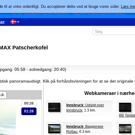
e til at virke ordentligt. Du accepterer dette ved at bruge vores sider.
Læs me
er
MAX Patscherkofel
lopgang: 05:58 - solnedgang: 20:40)
stisk panoramaudsigt.
Klik på forhåndsvisningen for at se det original
Webkameraer i nærhe
.8.
00:26
Innsbruck
: Udsigt over
Innsbruck
, 1.3 km.
01:26
BB Talsta
Innsbruck
: Baggersee
Roßau
, 6.3 km.