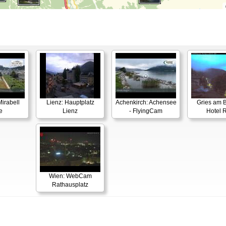
irabell
Lienz: Hauptplatz
Achenkirch: Achensee
Gries am B
e
Lienz
- FlyingCam
Hotel 
Wien: WebCam
Rathausplatz