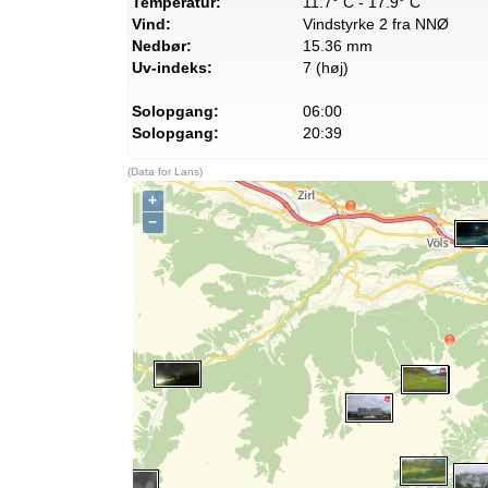
Temperatur:
11.7° C - 17.9° C
Vind:
Vindstyrke 2 fra NNØ
Nedbør:
15.36 mm
Uv-indeks:
7 (høj)
Solopgang:
06:00
Solopgang:
20:39
(Data for Lans)
+
−