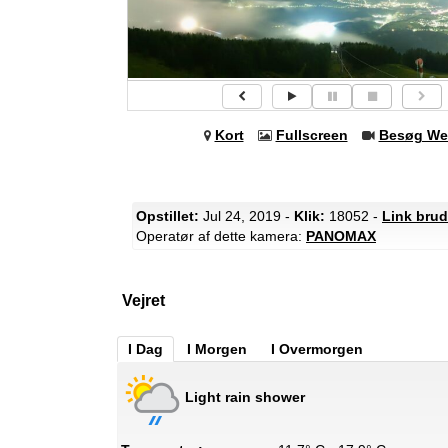
Kort
Fullscreen
Besøg We
Opstillet:
Jul 24, 2019 -
Klik:
18052 -
Link brud
Operatør af dette kamera:
PANOMAX
Vejret
I Dag
I Morgen
I Overmorgen
Light rain shower