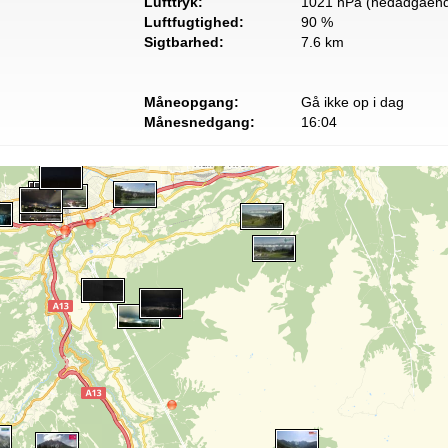
Lufttryk:
1021 hPa (nedadgåend
Luftfugtighed:
90 %
Sigtbarhed:
7.6 km
Måneopgang:
Gå ikke op i dag
Månesnedgang:
16:04