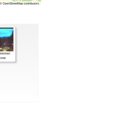
©
OpenStreetMap
contributors.
renner:
Rose