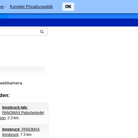
re
-
Komplet Privatlivspolitik
OK
e webkamera.
den:
Innsbruck-Igls
:
PANOMAX Patscherkofel
tion
, 2.3 km.
Innsbruck
: PANOMAX
Innsbruck
, 7.3 km.