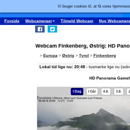
Vi bruger cookies til, at få vores hjemmesid
Forside
Webcameraer
Tilmeld Webcam
Nye Webcamera
Webcam Finkenberg, Østrig: HD Pan
>
Europa
>
Østrig
>
Tyrol
>
Finkenberg
Lokal tid lige nu: 20:48
- tusmørke lige nu (sol
HD Panorama Gamsh
I Dag
I Går
4.8.
3.8.
2