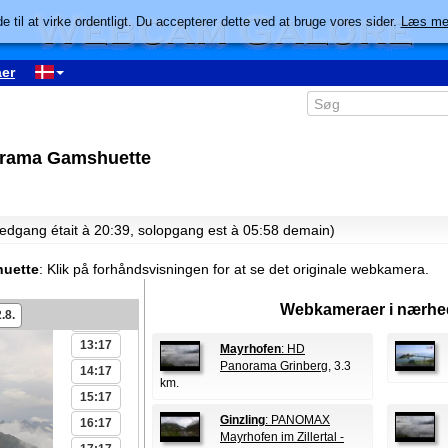
e til at virke ordentligt. Du accepterer dette ved at bruge vores sider.
Læs me
er
00:17
01:17
03:17
orama Gamshuette
04:17
06:17
08:17
nedgang était à 20:39, solopgang est à 05:58 demain)
09:17
10:17
uette
:
Klik på forhåndsvisningen for at se det originale webkamera.
11:17
Webkameraer i nærhe
.8.
12:17
13:17
Mayrhofen
: HD
Panorama Grinberg
, 3.3
14:17
km.
15:17
Ginzling
: PANOMAX
16:17
Mayrhofen im Zillertal -