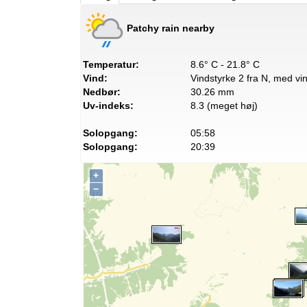
Patchy rain nearby
Temperatur:
8.6° C - 21.8° C
Vind:
Vindstyrke 2 fra N, med vin
Nedbør:
30.26 mm
Uv-indeks:
8.3 (meget høj)
Solopgang:
05:58
Solopgang:
20:39
+
−