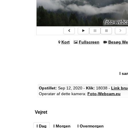
Kort
Fullscreen
Besøg We
I sa
Opstillet:
Sep 12, 2020 -
Klik:
18038 -
Link bru
Operatør af dette kamera:
Foto-Webcam.eu
Vejret
I Dag
I Morgen
I Overmorgen