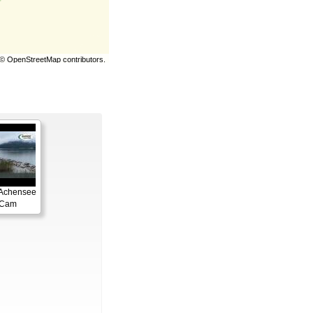
©
OpenStreetMap
contributors.
 Achensee
gCam