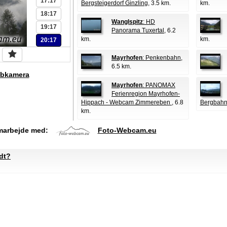
17:17
Bergsteigerdorf Ginzling
, 3.5 km.
km.
18:17
Wanglspitz
: HD
19:17
Panorama Tuxertal
, 6.2
km.
km.
20:17
Mayrhofen
: Penkenbahn
,
6.5 km.
bkamera
Mayrhofen
: PANOMAX
Ferienregion Mayrhofen-
Hippach - Webcam Zimmereben
, 6.8
Bergbahn
km.
marbejde med:
Foto-Webcam.eu
dt?