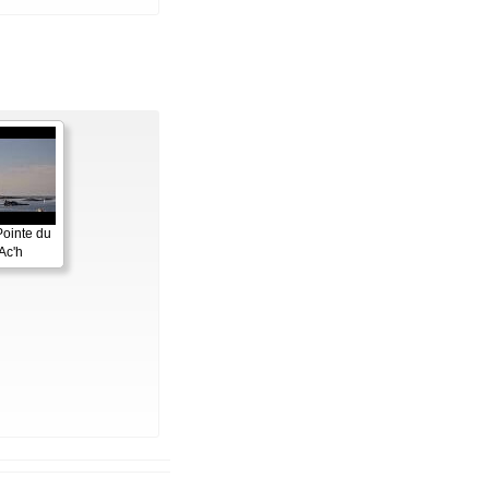
Pointe du
Ac'h