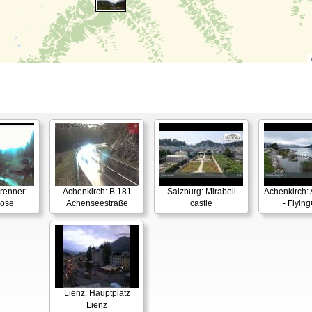
renner:
Achenkirch: B 181
Salzburg: Mirabell
Achenkirch:
Rose
Achenseestraße
castle
- Flyin
Lienz: Hauptplatz
Lienz