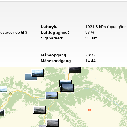
Lufttryk:
1021.3 hPa (opadgåen
dstøder op til 3
Luftfugtighed:
87 %
Sigtbarhed:
9.1 km
Måneopgang:
23:32
Månesnedgang:
14:44