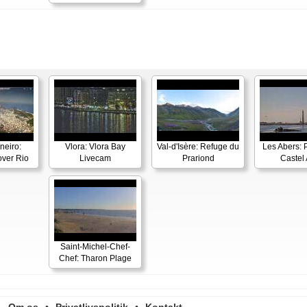
neiro:
Vlora: Vlora Bay
Val-d'Isère: Refuge du
Les Abers: 
ver Rio
Livecam
Prariond
Castel 
Saint-Michel-Chef-
Chef: Tharon Plage