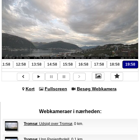
11:58
12:58
13:58
14:58
15:58
16:58
17:58
18:58
19:58
Kort
Fullscreen
Besøg Webkamera
Webkameraer i nærheden:
Tromsø
: Udsigt over Tromsø
, 0 km.
Tromsø
: Unn Pasienthotell
, 0.1 km.