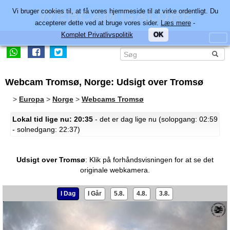
Vi bruger cookies til, at få vores hjemmeside til at virke ordentligt. Du
accepterer dette ved at bruge vores sider.
Læs mere
-
Komplet Privatlivspolitik
OK
Webcam Tromsø, Norge: Udsigt over Tromsø
>
Europa
>
Norge
>
Webcams Tromsø
Lokal tid lige nu: 20:35
- det er dag lige nu (solopgang: 02:59
- solnedgang: 22:37)
Udsigt over Tromsø
:
Klik på forhåndsvisningen for at se det
originale webkamera.
I Dag
I Går
5.8.
4.8.
3.8.