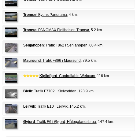
Tromsø
: Byens Panorama
, 4 km.
Tromsø
: PANOMAX Fjellheisen Tromsø
, 5.2 km.
Senjahopen
: Trafik F862 i Senjahopen
, 60.4 km.
Maursund
: Trafik F866 i Maursund
, 79.5 km.
Kjøllefjord
: Controllable Webcam
, 116 km.
Bleik
: Trafik F7702 i Kleivodden
, 123.9 km.
Leirvik
: Trafik E10 i Leirvik
, 145.2 km.
Øyjord
: Trafik E6 i Øyjord, Hålogalandsbrua
, 147.4 km.