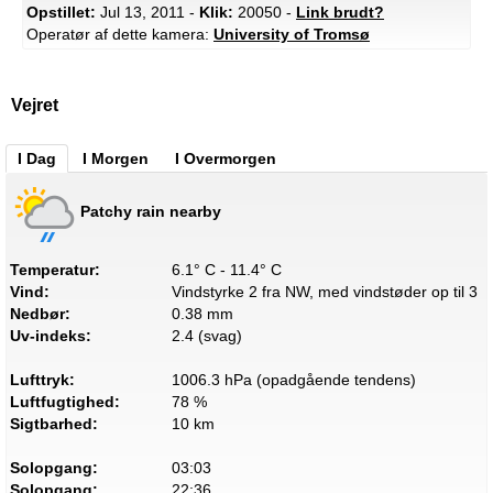
Opstillet:
Jul 13, 2011 -
Klik:
20050 -
Link brudt?
Operatør af dette kamera:
University of Tromsø
Vejret
I Dag
I Morgen
I Overmorgen
Patchy rain nearby
Temperatur:
6.1° C - 11.4° C
Vind:
Vindstyrke 2 fra NW, med vindstøder op til 3
Nedbør:
0.38 mm
Uv-indeks:
2.4 (svag)
Lufttryk:
1006.3 hPa (opadgående tendens)
Luftfugtighed:
78 %
Sigtbarhed:
10 km
Solopgang:
03:03
Solopgang:
22:36