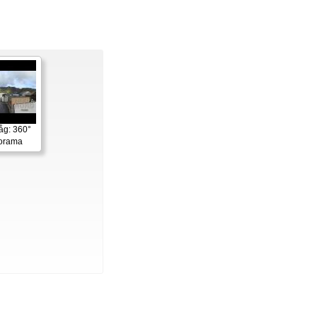
åg: 360°
norama