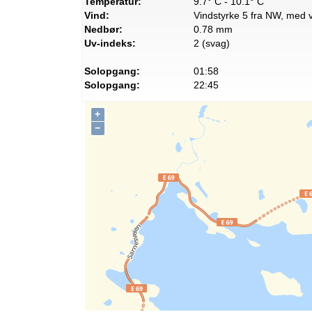
Temperatur:
9.7° C - 10.1° C
Vind:
Vindstyrke 5 fra NW, med v
Nedbør:
0.78 mm
Uv-indeks:
2 (svag)
Solopgang:
01:58
Solopgang:
22:45
+
−