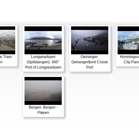
e Train
Longyearbyen
Geiranger:
Honningsv
on
(Spitsbergen): 360°
Geirangerfjord Cruise
City Pa
Port of Longyearbyen
Port
Bergen: Bergen -
Fløyen