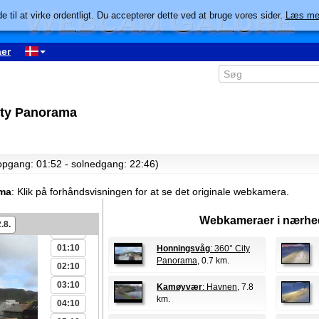
e til at virke ordentligt. Du accepterer dette ved at bruge vores sider.
Læs me
er
ity Panorama
lopgang: 01:52 - solnedgang: 22:46)
ama
:
Klik på forhåndsvisningen for at se det originale webkamera.
Webkameraer i nærhe
.8.
00:10
01:10
Honningsvåg
: 360° City
Panorama
, 0.7 km.
02:10
03:10
Kamøyvær
: Havnen
, 7.8
km.
04:10