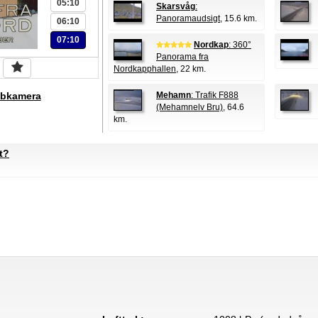
05:10
Skarsvåg
:
Panoramaudsigt
, 15.6 km.
06:10
07:10
Nordkap
: 360°
Panorama fra
Nordkapphallen
, 22 km.
bkamera
Mehamn
: Trafik F888
(Mehamnelv Bru)
, 64.6
km.
t?