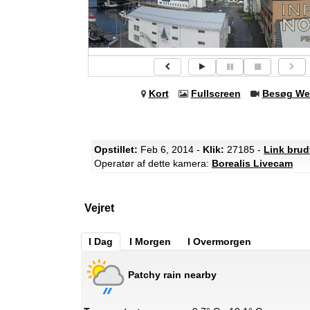
Kort
Fullscreen
Besøg We
Opstillet:
Feb 6, 2014 -
Klik:
27185 -
Link brud
Operatør af dette kamera:
Borealis Livecam
Vejret
I Dag
I Morgen
I Overmorgen
Patchy rain nearby