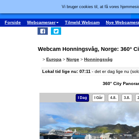
Vi bruger cookies til, at få vores hjemmesid
Forside
Webcameraer
Tilmeld Webcam
Nye Webcamera
Webcam Honningsvåg, Norge: 360° C
>
Europa
>
Norge
>
Honningsvåg
Lokal tid lige nu: 07:11
- det er dag lige nu (so
360° City Panor
I Dag
I Går
4.8.
3.8.
2