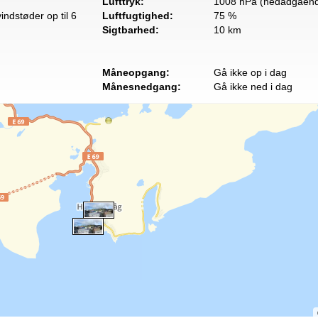
Lufttryk:
1008 hPa (nedadgåend
indstøder op til 6
Luftfugtighed:
75 %
Sigtbarhed:
10 km
Måneopgang:
Gå ikke op i dag
Månesnedgang:
Gå ikke ned i dag