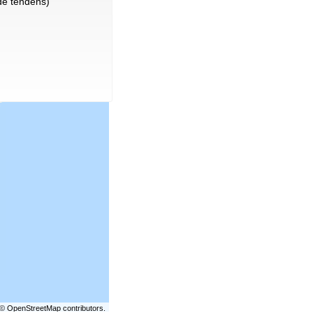
e tendens)
©
OpenStreetMap
contributors.