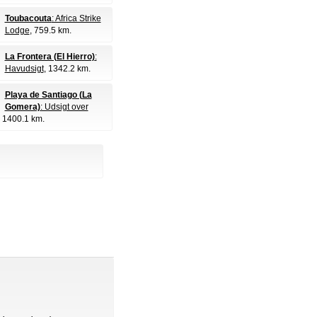
Toubacouta
: Africa Strike
Lodge
, 759.5 km.
La Frontera (El Hierro)
:
Havudsigt
, 1342.2 km.
Playa de Santiago (La
Gomera)
: Udsigt over
, 1400.1 km.