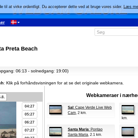
e til at virke ordentligt. Du accepterer dette ved at bruge vores sider.
Læs me
er
ta Preta Beach
lopgang: 06:13 - solnedgang: 19:00)
00:27
01:27
ch
:
Klik på forhåndsvisningen for at se det originale webkamera.
02:27
Webkameraer i nærhe
.8.
03:27
04:27
Sal
: Cape Verde Live Web
Cam
, 2 km.
05:27
km.
06:27
Santa Maria
: Pontao
07:27
Santa Maria
, 2.1 km.