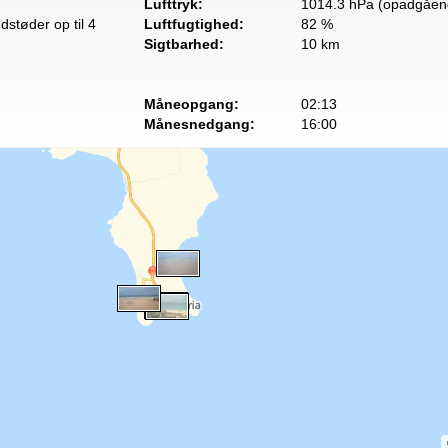
Lufttryk:
1014.3 hPa (opadgåen
dstøder op til 4
Luftfugtighed:
82 %
Sigtbarhed:
10 km
Måneopgang:
02:13
Månesnedgang:
16:00