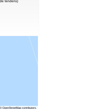
de tendens)
©
OpenStreetMap
contributors.