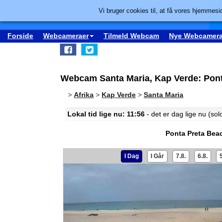
Vi bruger cookies til, at få vores hjemmesid
Forside
Webcameraer
Tilmeld Webcam
Nye Webcamera
Webcam Santa Maria, Kap Verde: Pon
>
Afrika
>
Kap Verde
>
Santa Maria
Lokal tid lige nu: 11:56
- det er dag lige nu (so
Ponta Preta Bea
I Dag
I Går
7.8.
6.8.
5