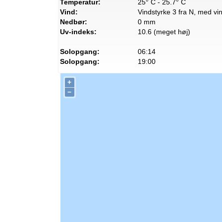
Temperatur:
25° C - 25.7° C
Vind:
Vindstyrke 3 fra N, med vin
Nedbør:
0 mm
Uv-indeks:
10.6 (meget høj)
Solopgang:
06:14
Solopgang:
19:00
+
−