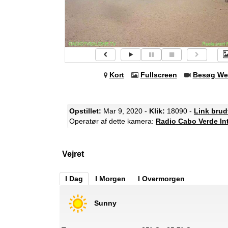
Kort
Fullscreen
Besøg We
Opstillet:
Mar 9, 2020 -
Klik:
18090 -
Link brud
Operatør af dette kamera:
Radio Cabo Verde Int
Vejret
I Dag
I Morgen
I Overmorgen
Sunny