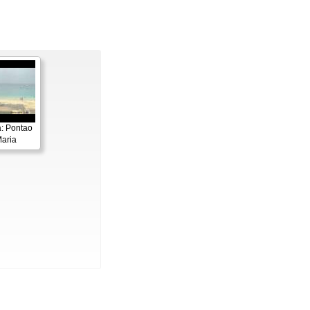
: Pontao
aria