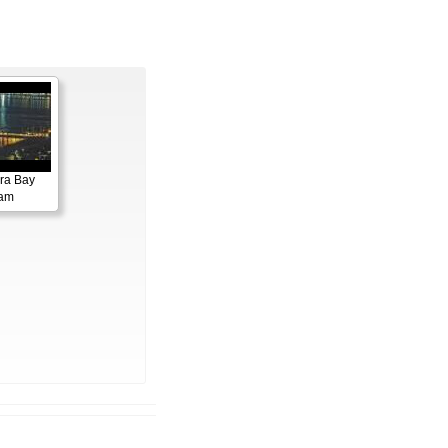
ora Bay
cam