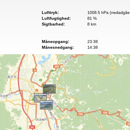
Lufttryk:
1008.5 hPa (nedadgåe
Luftfugtighed:
81 %
Sigtbarhed:
8 km
Måneopgang:
23:38
Månesnedgang:
14:38