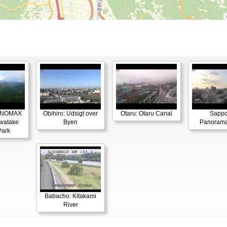
ANOMAX
Obihiro: Udsigt over
Otaru: Otaru Canal
Sappo
Iwatake
Byen
Panorama
Park
Babacho: Kitakami
River