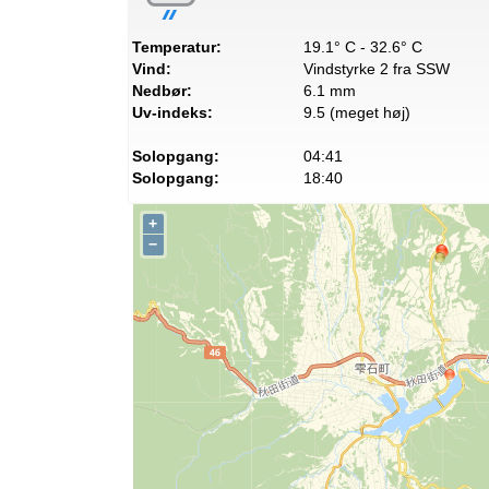
Temperatur:
19.1° C - 32.6° C
Vind:
Vindstyrke 2 fra SSW
Nedbør:
6.1 mm
Uv-indeks:
9.5 (meget høj)
Solopgang:
04:41
Solopgang:
18:40
+
−