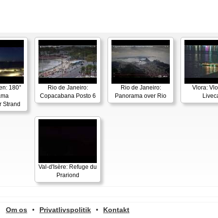
en: 180°
Rio de Janeiro:
Rio de Janeiro:
Vlora: Vl
ama
Copacabana Posto 6
Panorama over Rio
Live
r Strand
Val-d'Isère: Refuge du
Prariond
Om os
•
Privatlivspolitik
•
Kontakt