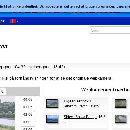
e til at virke ordentligt. Du accepterer dette ved at bruge vores sider.
Læs me
er
ver
lopgang: 04:39 - solnedgang: 18:42)
:
Klik på forhåndsvisningen for at se det originale webkamera.
Webkameraer i nærhe
.8.
00:05
Higashisenboku
:
Kitakami River
, 1.8 km.
01:05
02:05
Shiwa
: Shiwa Bridge
, 16.3
km.
03:05
04:05