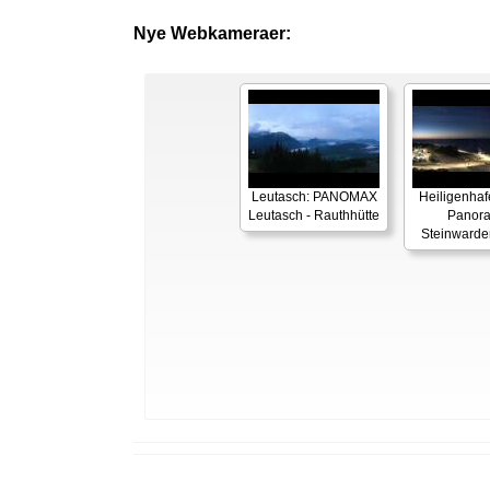
Nye Webkameraer:
Leutasch: PANOMAX
Heiligenhaf
Leutasch - Rauthhütte
Panor
Steinwarde