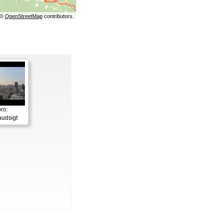
©
OpenStreetMap
contributors.
ro:
udsigt