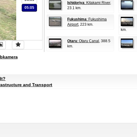
Ishidoriya
: Kitakami River
,
05:05
23.1 km.
Fukushima
: Fukushima
Airport
, 223 km.
km.
Otaru
: Otaru Canal
, 388.5
km.
bkamera
dt?
frastructure and Transport