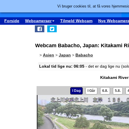
Vi bruger cookies til, at få vores hjemmesid
Forside
Webcameraer
Tilmeld Webcam
Nye Webcamera
Webcam Babacho, Japan: Kitakami Ri
>
Asien
>
Japan
>
Babacho
Lokal tid lige nu: 06:05
- det er dag lige nu (so
Kitakami River
I Dag
I Går
6.8.
5.8.
4