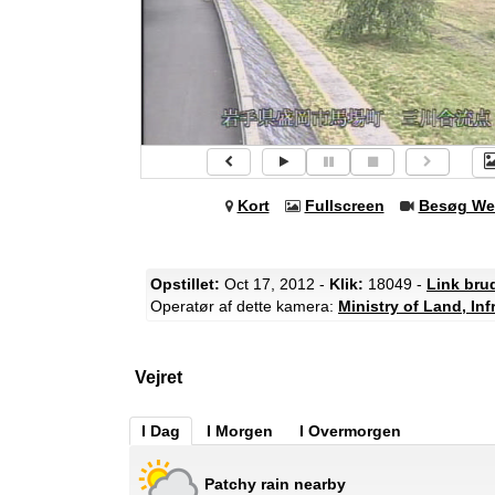
Kort
Fullscreen
Besøg We
Opstillet:
Oct 17, 2012 -
Klik:
18049 -
Link bru
Operatør af dette kamera:
Ministry of Land, In
Vejret
I Dag
I Morgen
I Overmorgen
Patchy rain nearby