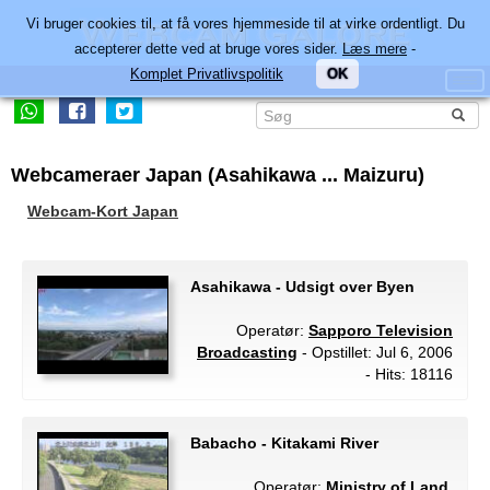
Vi bruger cookies til, at få vores hjemmeside til at virke ordentligt. Du
accepterer dette ved at bruge vores sider.
Læs mere
-
Komplet Privatlivspolitik
OK
Webcameraer Japan (Asahikawa ... Maizuru)
Webcam-Kort Japan
Asahikawa - Udsigt over Byen
Operatør:
Sapporo Television
Broadcasting
- Opstillet: Jul 6, 2006
- Hits: 18116
Babacho - Kitakami River
Operatør:
Ministry of Land,