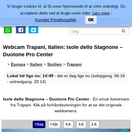
Vi bruger cookies til, at få vores hjemmeside til at virke ordentligt. Du
accepterer dette ved at bruge vores sider.
Læs mere
-
Komplet Privatlivspolitik
OK
Webcam Trapani, Italien: Isole dello Stagnone –
Duotone Pro Center
>
Europa
>
Italien
>
Sicilien
>
Trapani
Lokal tid lige nu: 14:49
- det er dag lige nu (solopgang: 06:16
- solnedgang: 20:14)
Isole dello Stagnone – Duotone Pro Center
- En smuk livestream
fra Trapani.
Klik på forhåndsvisningen for at se det originale
webkamera.
I Dag
I Går
4.8.
3.8.
2.8.