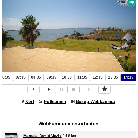
06:35
07:35
08:35
09:35
10:35
11:35
12:35
13:35
14:35
Kort
Fullscreen
Besøg Webkamera
Webkameraer i nærheden:
Marsala
: Bay of Mozia
, 14.8 km.