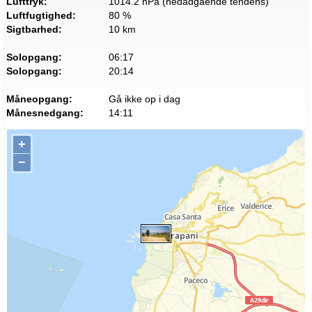
Lufttryk:
1014.2 hPa (nedadgående tendens)
Luftfugtighed:
80 %
Sigtbarhed:
10 km
Solopgang:
06:17
Solopgang:
20:14
Måneopgang:
Gå ikke op i dag
Månesnedgang:
14:11
+
−