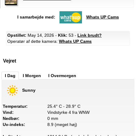
I samarbejde med:
Whats UP Cams
Opstillet:
May 14, 2026 -
Klik:
53 -
Link brudt?
Operatør af dette kamera:
Whats UP Cams
Vejret
I Dag
I Morgen
I Overmorgen
Sunny
Temperatur:
25.4° C - 28.9° C
Vind:
Vindstyrke 4 fra WNW
Nedbør:
0 mm
Uv-indeks:
8.9 (meget høj)