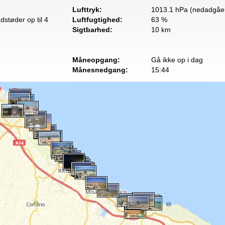
Lufttryk:
1013.1 hPa (nedadgåe
dstøder op til 4
Luftfugtighed:
63 %
Sigtbarhed:
10 km
Måneopgang:
Gå ikke op i dag
Månesnedgang:
15:44