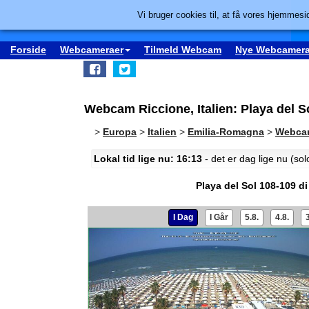
Vi bruger cookies til, at få vores hjemmesid
Forside
Webcameraer
Tilmeld Webcam
Nye Webcamera
Webcam Riccione, Italien: Playa del S
>
Europa
>
Italien
>
Emilia-Romagna
>
Webcam
Lokal tid lige nu: 16:13
- det er dag lige nu (so
Playa del Sol 108-109 d
I Dag
I Går
5.8.
4.8.
3