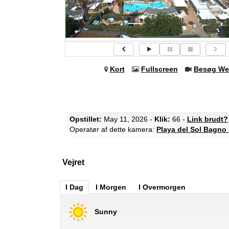
Kort
Fullscreen
Besøg We
Opstillet:
May 11, 2026 -
Klik:
66 -
Link brudt?
Operatør af dette kamera:
Playa del Sol Bagno
Vejret
I Dag
I Morgen
I Overmorgen
Sunny