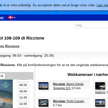
e til at virke ordentligt. Du accepterer dette ved at bruge vores sider.
Læs me
er
00:35
01:35
ol 108-109 di Riccione
02:35
s Riccione
03:35
04:35
lopgang: 06:03 - solnedgang: 20:26)
05:35
i Riccione
:
Klik på forhåndsvisningen for at se det originale webkamera
06:35
07:35
Webkameraer i nærhe
.8.
08:35
Riccione
: Bagni Oreste
09:35
Spiaggia 115
, 0.5 km.
10:35
Nations
, 
11:35
Riccione
: Porto Canale
,
12:35
0.7 km.