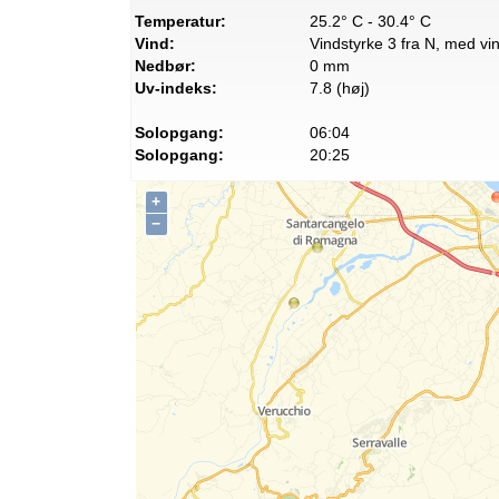
Temperatur:
25.2° C - 30.4° C
Vind:
Vindstyrke 3 fra N, med vin
Nedbør:
0 mm
Uv-indeks:
7.8 (høj)
Solopgang:
06:04
Solopgang:
20:25
+
−