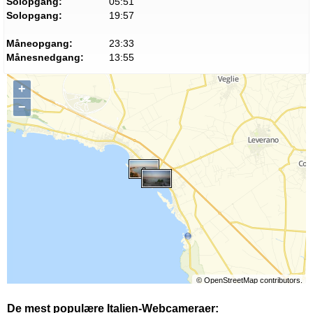
Solopgang:
05:51
Solopgang:
19:57
Måneopgang:
23:33
Månesnedgang:
13:55
+
−
©
OpenStreetMap
contributors.
De mest populære Italien-Webcameraer: