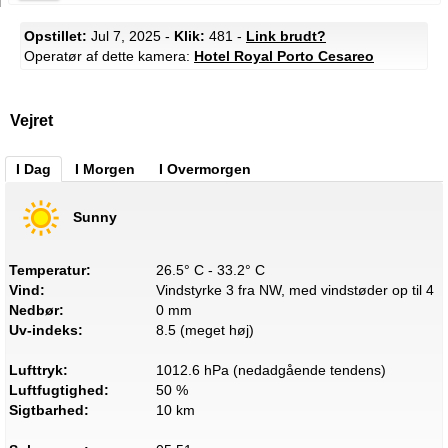
Opstillet:
Jul 7, 2025 -
Klik:
481 -
Link brudt?
Operatør af dette kamera:
Hotel Royal Porto Cesareo
Vejret
I Dag
I Morgen
I Overmorgen
Sunny
Temperatur:
26.5° C - 33.2° C
Vind:
Vindstyrke 3 fra NW, med vindstøder op til 4
Nedbør:
0 mm
Uv-indeks:
8.5 (meget høj)
Lufttryk:
1012.6 hPa (nedadgående tendens)
Luftfugtighed:
50 %
Sigtbarhed:
10 km