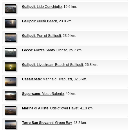
Gallipoli
: Lido Conchiglie
, 19.6 km.
Gallipoli
: Purità Beach
, 23.8 km.
Gallipoli
: Port of Gallipoli
, 23.9 km.
Lecce
: Piazza Santo Oronzo
, 25.7 km.
Gallipoli
: Livestream Beach of Gallipoli
, 26.8 km.
Casalabate
: Marina di Trepuzzi
, 32.5 km.
Supersano
: MeteoSalento
, 40 km.
Marina di Alliste
: Udsigt over Havet
, 41.3 km.
Torre San Giovanni
: Green Bay
, 43.2 km.