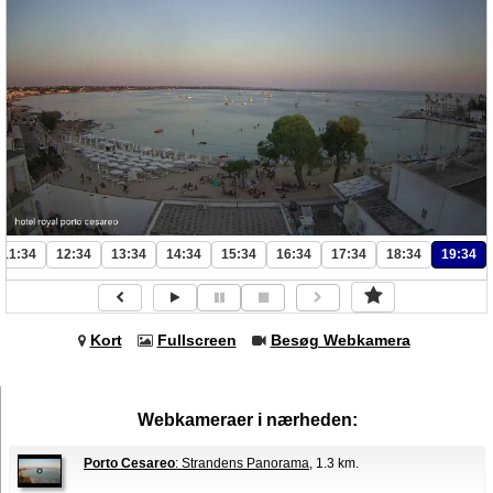
11:34
12:34
13:34
14:34
15:34
16:34
17:34
18:34
19:34
Kort
Fullscreen
Besøg Webkamera
Webkameraer i nærheden:
Porto Cesareo
: Strandens Panorama
, 1.3 km.