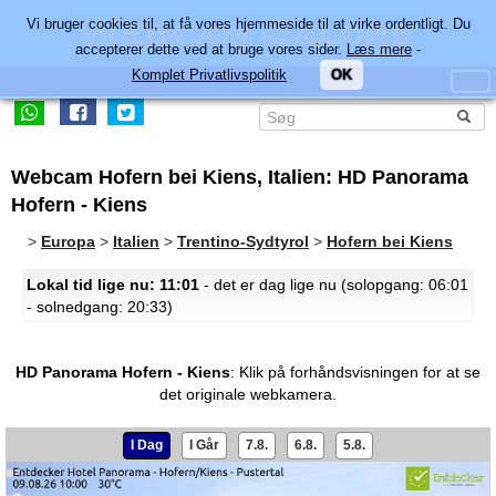
Vi bruger cookies til, at få vores hjemmeside til at virke ordentligt. Du
accepterer dette ved at bruge vores sider.
Læs mere
-
Komplet Privatlivspolitik
OK
Webcam Hofern bei Kiens, Italien: HD Panorama
Hofern - Kiens
>
Europa
>
Italien
>
Trentino-Sydtyrol
>
Hofern bei Kiens
Lokal tid lige nu: 11:01
- det er dag lige nu (solopgang: 06:01
- solnedgang: 20:33)
HD Panorama Hofern - Kiens
:
Klik på forhåndsvisningen for at se
det originale webkamera.
I Dag
I Går
7.8.
6.8.
5.8.