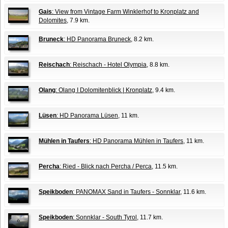
Gais
: View from Vintage Farm Winklerhof to Kronplatz and
Dolomites
, 7.9 km.
Bruneck
: HD Panorama Bruneck
, 8.2 km.
Reischach
: Reischach - Hotel Olympia
, 8.8 km.
Olang
: Olang I Dolomitenblick | Kronplatz
, 9.4 km.
Lüsen
: HD Panorama Lüsen
, 11 km.
Mühlen in Taufers
: HD Panorama Mühlen in Taufers
, 11 km.
Percha
: Ried - Blick nach Percha / Perca
, 11.5 km.
Speikboden
: PANOMAX Sand in Taufers - Sonnklar
, 11.6 km.
Speikboden
: Sonnklar - South Tyrol
, 11.7 km.