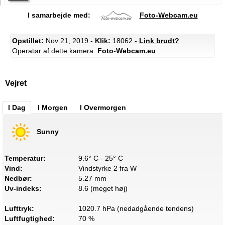
I samarbejde med:
Foto-Webcam.eu
Opstillet:
Nov 21, 2019 -
Klik:
18062 -
Link brudt?
Operatør af dette kamera:
Foto-Webcam.eu
Vejret
I Dag
I Morgen
I Overmorgen
Sunny
Temperatur:
9.6° C - 25° C
Vind:
Vindstyrke 2 fra W
Nedbør:
5.27 mm
Uv-indeks:
8.6 (meget høj)
Lufttryk:
1020.7 hPa (nedadgående tendens)
Luftfugtighed:
70 %