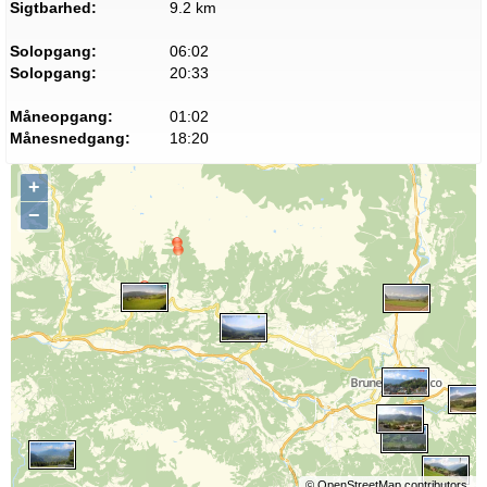
Sigtbarhed:
9.2 km
Solopgang:
06:02
Solopgang:
20:33
Måneopgang:
01:02
Månesnedgang:
18:20
+
−
©
OpenStreetMap
contributors.