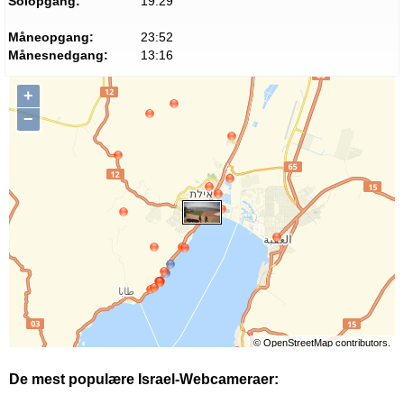
Solopgang:
19:29
Måneopgang:
23:52
Månesnedgang:
13:16
+
−
©
OpenStreetMap
contributors.
De mest populære Israel-Webcameraer: