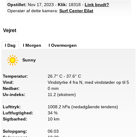
Opstillet:
Nov 17, 2023 -
Klik:
18318 -
Link brudt?
Operatør af dette kamera:
Surf Center Eilat
Vejret
I Dag
I Morgen
I Overmorgen
Sunny
Temperatur:
26.7° C - 37.6° C
Vind:
Vindstyrke 4 fra N, med vindstøder op til 5
Nedbør:
0 mm
Uv-indeks:
11.2 (ekstrem)
Lufttryk:
1008.2 hPa (nedadgående tendens)
Luftfugtighed:
34 %
Sigtbarhed:
10 km
Solopgang:
06:03