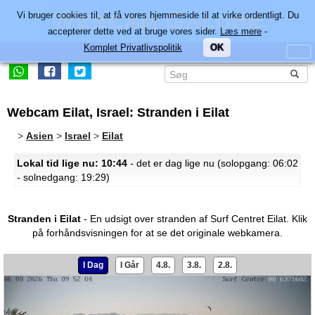
Vi bruger cookies til, at få vores hjemmeside til at virke ordentligt. Du
accepterer dette ved at bruge vores sider.
Læs mere
-
Komplet Privatlivspolitik
OK
Webcam Eilat, Israel: Stranden i Eilat
>
Asien
>
Israel
>
Eilat
Lokal tid lige nu: 10:44
- det er dag lige nu (solopgang: 06:02
- solnedgang: 19:29)
Stranden i Eilat
- En udsigt over stranden af Surf Centret Eilat.
Klik
på forhåndsvisningen for at se det originale webkamera.
I Dag
I Går
4.8.
3.8.
2.8.