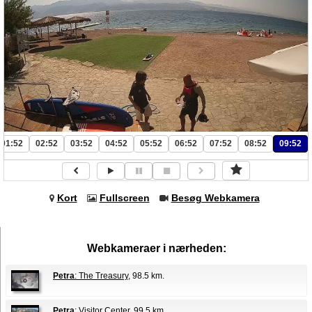
01:52
02:52
03:52
04:52
05:52
06:52
07:52
08:52
09:52
Kort
Fullscreen
Besøg Webkamera
Webkameraer i nærheden:
Petra
: The Treasury
, 98.5 km.
Petra
: Visitor Center
, 99.5 km.