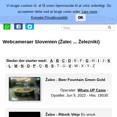
Vi bruger cookies til, at få vores hjemmeside til at virke ordentligt. Du
accepterer dette ved at bruge vores sider.
Læs mere
-
Komplet Privatlivspolitik
OK
Webcameraer Slovenien (Žalec ... Železniki)
Steder der starter med:
A
-
B
-
C
-
D
- E - F -
G
- H -
I
- J -
K
-
L
-
M
-
N
-
O
-
P
- Q -
R
-
S
- T - U -
V
- W - X - Y - Z
Žalec - Beer Fountain Green Gold
Operatør:
Whats UP Cams
-
Opstillet: Jun 9, 2022 - Hits: 18030
Žalec - Ribnik Vrbje
En smuk