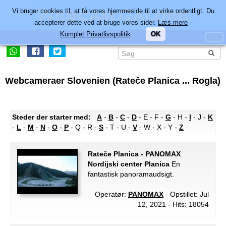
Vi bruger cookies til, at få vores hjemmeside til at virke ordentligt. Du
accepterer dette ved at bruge vores sider.
Læs mere
-
Komplet Privatlivspolitik
OK
Webcameraer Slovenien (Rateče Planica ... Rogla)
Steder der starter med:
A
-
B
-
C
-
D
- E - F -
G
- H -
I
- J -
K
-
L
-
M
-
N
-
O
-
P
- Q - R -
S
- T - U -
V
- W - X - Y -
Z
Rateče Planica - PANOMAX
Nordijski center Planica
En
fantastisk panoramaudsigt.
Operatør:
PANOMAX
- Opstillet: Jul
12, 2021 - Hits: 18054