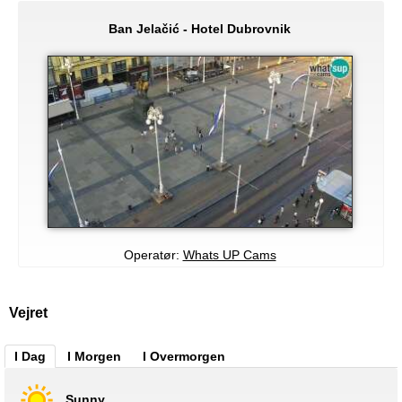
Ban Jelačić - Hotel Dubrovnik
Operatør:
Whats UP Cams
Vejret
I Dag
I Morgen
I Overmorgen
Sunny