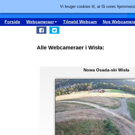
Vi bruger cookies til, at få vores hjemmesid
Forside
Webcameraer
Tilmeld Webcam
Nye Webcamera
Alle Webcameraer i Wisła:
Nowa Osada-ski Wisła