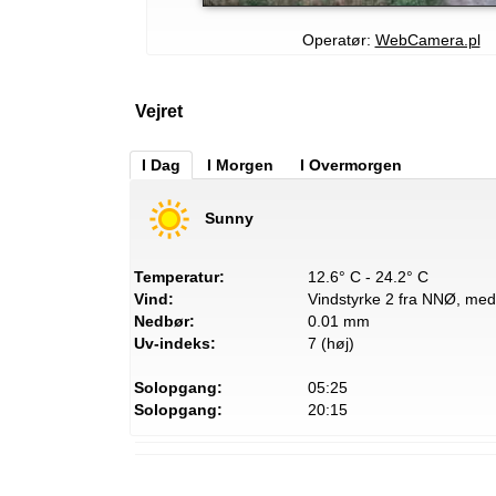
Operatør:
WebCamera.pl
Vejret
I Dag
I Morgen
I Overmorgen
Sunny
Temperatur:
12.6° C - 24.2° C
Vind:
Vindstyrke 2 fra NNØ, med 
Nedbør:
0.01 mm
Uv-indeks:
7 (høj)
Solopgang:
05:25
Solopgang:
20:15