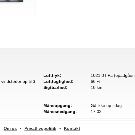
Lufttryk:
1021.3 hPa (opadgåen
vindstøder op til 3
Luftfugtighed:
66 %
Sigtbarhed:
10 km
Måneopgang:
Gå ikke op i dag
Månesnedgang:
17:03
Om os
•
Privatlivspolitik
•
Kontakt