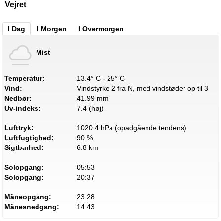
Vejret
I Dag
I Morgen
I Overmorgen
Mist
Temperatur:
13.4° C - 25° C
Vind:
Vindstyrke 2 fra N, med vindstøder op til 3
Nedbør:
41.99 mm
Uv-indeks:
7.4 (høj)
Lufttryk:
1020.4 hPa (opadgående tendens)
Luftfugtighed:
90 %
Sigtbarhed:
6.8 km
Solopgang:
05:53
Solopgang:
20:37
Måneopgang:
23:28
Månesnedgang:
14:43