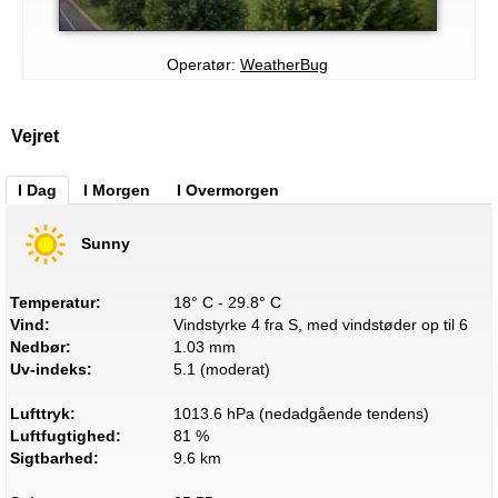
Operatør:
WeatherBug
Vejret
I Dag
I Morgen
I Overmorgen
Sunny
Temperatur:
18° C - 29.8° C
Vind:
Vindstyrke 4 fra S, med vindstøder op til 6
Nedbør:
1.03 mm
Uv-indeks:
5.1 (moderat)
Lufttryk:
1013.6 hPa (nedadgående tendens)
Luftfugtighed:
81 %
Sigtbarhed:
9.6 km