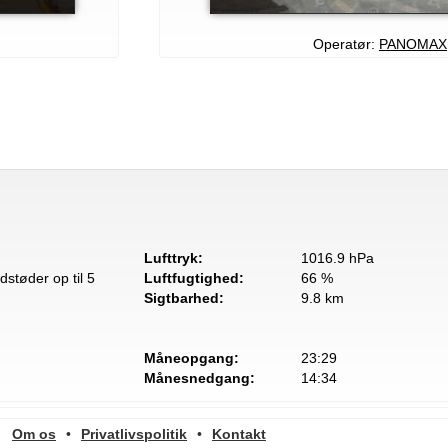
Operatør:
PANOMAX
Lufttryk:
1016.9 hPa
dstøder op til 5
Luftfugtighed:
66 %
Sigtbarhed:
9.8 km
Måneopgang:
23:29
Månesnedgang:
14:34
Om os
•
Privatlivspolitik
•
Kontakt