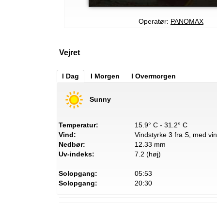
Operatør:
PANOMAX
Vejret
I Dag
I Morgen
I Overmorgen
Sunny
Temperatur:
15.9° C - 31.2° C
Vind:
Vindstyrke 3 fra S, med vin
Nedbør:
12.33 mm
Uv-indeks:
7.2 (høj)
Solopgang:
05:53
Solopgang:
20:30