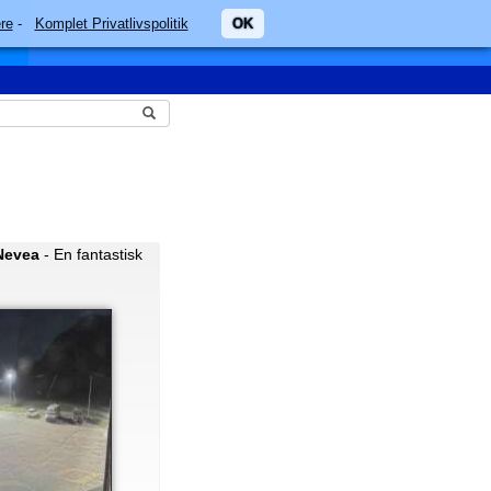
re
-
Komplet Privatlivspolitik
OK
 Nevea
- En fantastisk