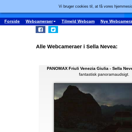
Vi bruger cookies til, at få vores hjemmesid
Forside
Webcameraer
Tilmeld Webcam
Nye Webcamera
Alle Webcameraer i Sella Nevea:
PANOMAX Friuli Venezia Giulia - Sella Nev
fantastisk panoramaudsigt.