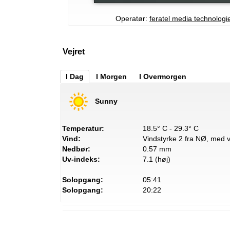
Operatør:
feratel media technolog
Vejret
I Dag
I Morgen
I Overmorgen
Sunny
Temperatur:
18.5° C - 29.3° C
Vind:
Vindstyrke 2 fra NØ, med vi
Nedbør:
0.57 mm
Uv-indeks:
7.1 (høj)
Solopgang:
05:41
Solopgang:
20:22