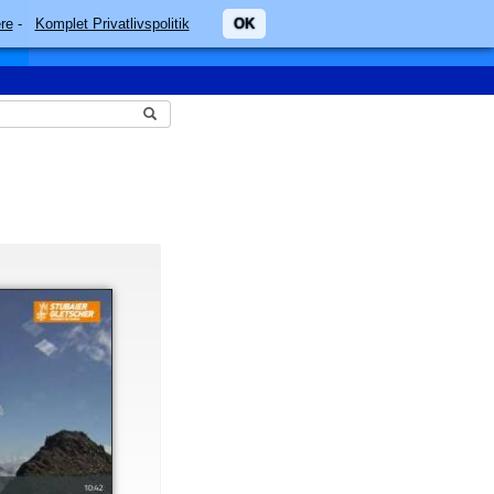
re
-
Komplet Privatlivspolitik
OK