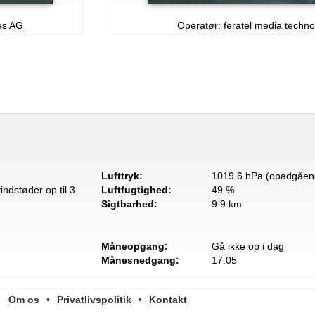
ies AG
Operatør:
feratel media techn
Lufttryk:
1019.6 hPa (opadgåen
ndstøder op til 3
Luftfugtighed:
49 %
Sigtbarhed:
9.9 km
Måneopgang:
Gå ikke op i dag
Månesnedgang:
17:05
Om os
•
Privatlivspolitik
•
Kontakt