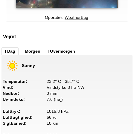
Operatør:
WeatherBug
Vejret
I Dag
I Morgen
I Overmorgen
Sunny
Temperatur:
23.2° C - 35.7° C
Vind:
Vindstyrke 3 fra NW
Nedbør:
0 mm
Uv-indeks:
7.6 (høj)
Lufttryk:
1015.8 hPa
Luftfugtighed:
66 %
Sigtbarhed:
10 km