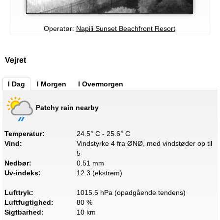
Operatør:
Napili Sunset Beachfront Resort
Vejret
I Dag
I Morgen
I Overmorgen
Patchy rain nearby
Temperatur:
24.5° C - 25.6° C
Vind:
Vindstyrke 4 fra ØNØ, med vindstøder op til
5
Nedbør:
0.51 mm
Uv-indeks:
12.3 (ekstrem)
Lufttryk:
1015.5 hPa (opadgående tendens)
Luftfugtighed:
80 %
Sigtbarhed:
10 km