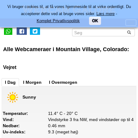
Vi bruger cookies til, at få vores hjemmeside til at virke ordentligt. Du
accepterer dette ved at bruge vores sider.
Læs mere
-
Komplet Privatlivspolitik
OK
Alle Webcameraer i Mountain Village, Colorado:
Vejret
I Dag
I Morgen
I Overmorgen
Sunny
Temperatur:
11.4° C - 20° C
Vind:
Vindstyrke 3 fra NW, med vindstøder op til 4
Nedbør:
0.46 mm
Uv-indeks:
9.3 (meget høj)