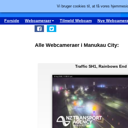
Vi bruger cookies til, at få vores hjemmesid
Forside
Webcameraer
Tilmeld Webcam
Nye Webcamera
Alle Webcameraer i Manukau City:
Traffic SH1, Rainbows End