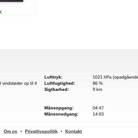
y
Lufttryk:
1021 hPa (opadgående
vindstøder op til 4
Luftfugtighed:
86 %
Sigtbarhed:
9 km
Måneopgang:
04:47
Månesnedgang:
14:03
Om os
•
Privatlivspolitik
•
Kontakt