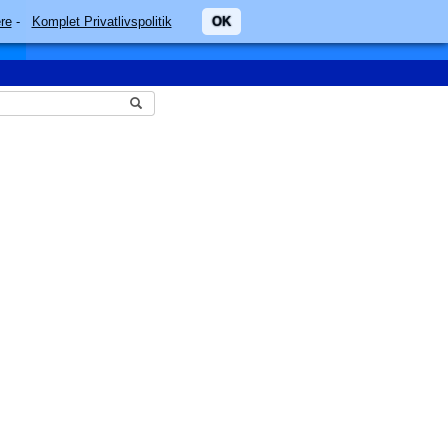
re
-
Komplet Privatlivspolitik
OK