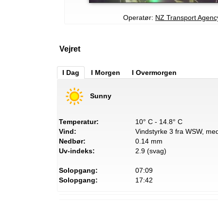
Operatør:
NZ Transport Agenc
Vejret
I Dag
I Morgen
I Overmorgen
Sunny
Temperatur:
10° C - 14.8° C
Vind:
Vindstyrke 3 fra WSW, med 
Nedbør:
0.14 mm
Uv-indeks:
2.9 (svag)
Solopgang:
07:09
Solopgang:
17:42