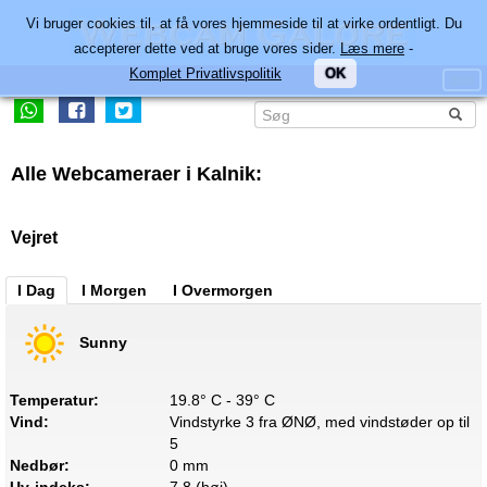
Vi bruger cookies til, at få vores hjemmeside til at virke ordentligt. Du
accepterer dette ved at bruge vores sider.
Læs mere
-
Komplet Privatlivspolitik
OK
Alle Webcameraer i Kalnik:
Vejret
I Dag
I Morgen
I Overmorgen
Sunny
Temperatur:
19.8° C - 39° C
Vind:
Vindstyrke 3 fra ØNØ, med vindstøder op til
5
Nedbør:
0 mm