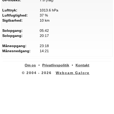
Uv-indeks:
7.8 (høj)
Lufttryk:
1013.6 hPa
Luftfugtighed:
37 %
Sigtbarhed:
10 km
Solopgang:
05:42
Solopgang:
20:17
Måneopgang:
23:18
Månesnedgang:
14:21
Om os
•
Privatlivspolitik
•
Kontakt
© 2004 - 2026
Webcam Galore