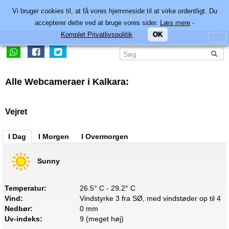
Vi bruger cookies til, at få vores hjemmeside til at virke ordentligt. Du
accepterer dette ved at bruge vores sider.
Læs mere
-
Komplet Privatlivspolitik
OK
Alle Webcameraer i Kalkara:
Vejret
I Dag
I Morgen
I Overmorgen
Sunny
Temperatur:
26.5° C - 29.2° C
Vind:
Vindstyrke 3 fra SØ, med vindstøder op til 4
Nedbør:
0 mm
Uv-indeks:
9 (meget høj)