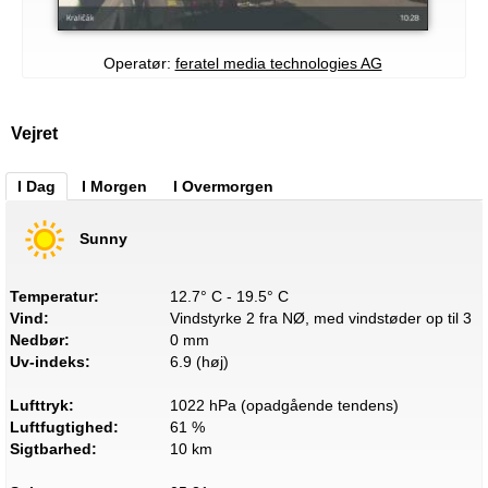
Operatør:
feratel media technologies AG
Vejret
I Dag
I Morgen
I Overmorgen
Sunny
Temperatur:
12.7° C - 19.5° C
Vind:
Vindstyrke 2 fra NØ, med vindstøder op til 3
Nedbør:
0 mm
Uv-indeks:
6.9 (høj)
Lufttryk:
1022 hPa (opadgående tendens)
Luftfugtighed:
61 %
Sigtbarhed:
10 km