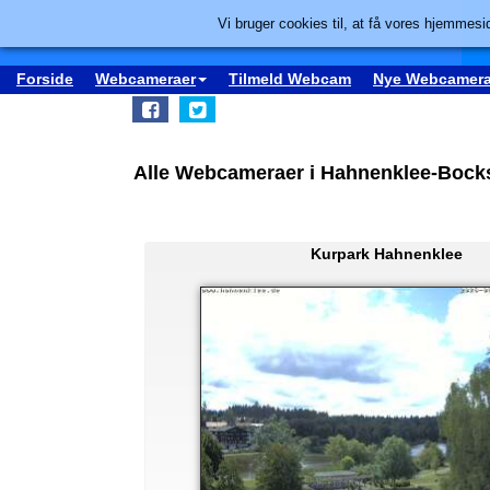
Vi bruger cookies til, at få vores hjemmesid
Forside
Webcameraer
Tilmeld Webcam
Nye Webcamera
Alle Webcameraer i Hahnenklee-Bock
Kurpark Hahnenklee