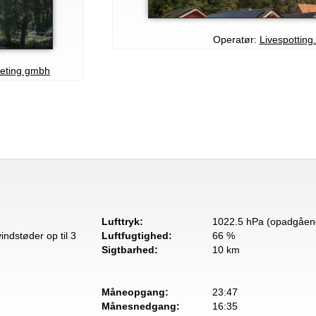
Operatør:
Livespotting.
eting gmbh
Lufttryk:
1022.5 hPa (opadgåen
indstøder op til 3
Luftfugtighed:
66 %
Sigtbarhed:
10 km
Måneopgang:
23:47
Månesnedgang:
16:35