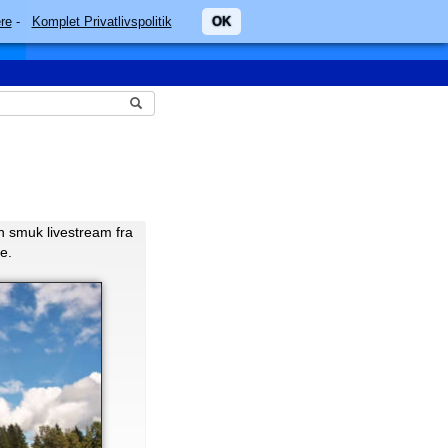
re
-
Komplet Privatlivspolitik
OK
n smuk livestream fra
e.