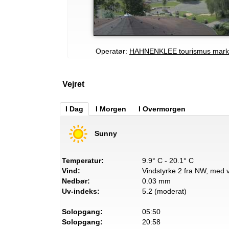
Operatør:
HAHNENKLEE tourismus mark
Vejret
I Dag
I Morgen
I Overmorgen
Sunny
Temperatur:
9.9° C - 20.1° C
Vind:
Vindstyrke 2 fra NW, med v
Nedbør:
0.03 mm
Uv-indeks:
5.2 (moderat)
Solopgang:
05:50
Solopgang:
20:58