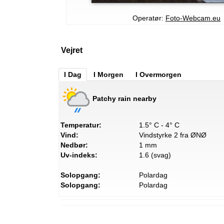
Operatør:
Foto-Webcam.eu
Vejret
I Dag
I Morgen
I Overmorgen
Patchy rain nearby
Temperatur:
1.5° C - 4° C
Vind:
Vindstyrke 2 fra ØNØ
Nedbør:
1 mm
Uv-indeks:
1.6 (svag)
Solopgang:
Polardag
Solopgang:
Polardag