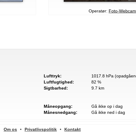
Operatør:
Foto-Webcam
Lufttryk:
1017.8 hPa (opadgåen
Luftfugtighed:
82 %
Sigtbarhed:
9.7 km
Måneopgang:
Gå ikke op i dag
Månesnedgang:
Gå ikke ned i dag
Om os
•
Privatlivspolitik
•
Kontakt