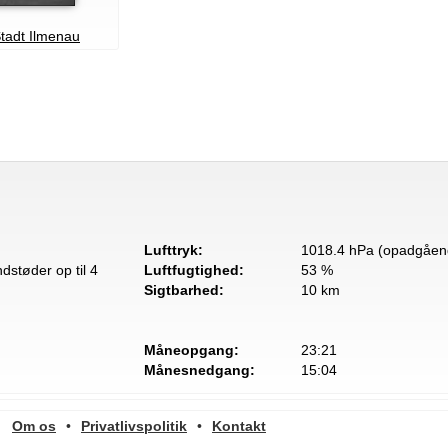
Stadt Ilmenau
Lufttryk:
1018.4 hPa (opadgåen
dstøder op til 4
Luftfugtighed:
53 %
Sigtbarhed:
10 km
Måneopgang:
23:21
Månesnedgang:
15:04
Om os
•
Privatlivspolitik
•
Kontakt