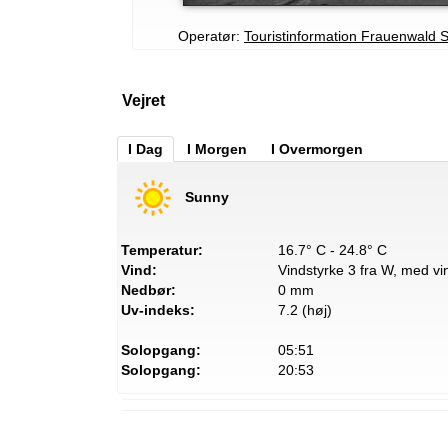
Operatør:
Touristinformation Frauenwald 
Vejret
I Dag
I Morgen
I Overmorgen
Sunny
Temperatur:
16.7° C - 24.8° C
Vind:
Vindstyrke 3 fra W, med vin
Nedbør:
0 mm
Uv-indeks:
7.2 (høj)
Solopgang:
05:51
Solopgang:
20:53