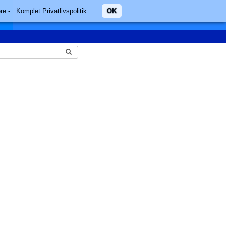
re
-
Komplet Privatlivspolitik
OK