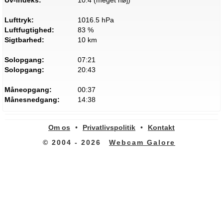
Uv-indeks:
10.4 (meget høj)
Lufttryk:
1016.5 hPa
Luftfugtighed:
83 %
Sigtbarhed:
10 km
Solopgang:
07:21
Solopgang:
20:43
Måneopgang:
00:37
Månesnedgang:
14:38
Om os
•
Privatlivspolitik
•
Kontakt
© 2004 - 2026
Webcam Galore