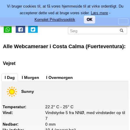
Vi bruger cookies til, at få vores hjemmeside til at virke ordentligt. Du
accepterer dette ved at bruge vores sider.
Læs mere
-
Komplet Privatlivspolitik
OK
Alle Webcameraer i Costa Calma (Fuerteventura):
Vejret
I Dag
I Morgen
I Overmorgen
Sunny
Temperatur:
22.2° C - 25° C
Vind:
Vindstyrke 5 fra NNØ, med vindstøder op til
7
Nedbør:
0 mm