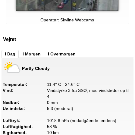
Operatør:
Skyline Webcams
Vejret
I Dag
I Morgen
I Overmorgen
Partly Cloudy
Temperatur:
11.4° C - 24.6° C
Vind:
Vindstyrke 3 fra SSØ, med vindstøder op til
4
Nedbør:
0 mm
Uv-indeks:
5.3 (moderat)
Lufttryk:
1018.8 hPa (nedadgående tendens)
Luftfugtighed:
58 %
Sigtbarhed:
10 km