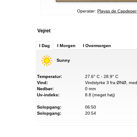
Operatør:
Playas de Capdeper
Vejret
I Dag
I Morgen
I Overmorgen
Sunny
Temperatur:
27.6° C - 28.9° C
Vind:
Vindstyrke 3 fra ØNØ, med 
Nedbør:
0 mm
Uv-indeks:
8.8 (meget høj)
Solopgang:
06:50
Solopgang:
20:54