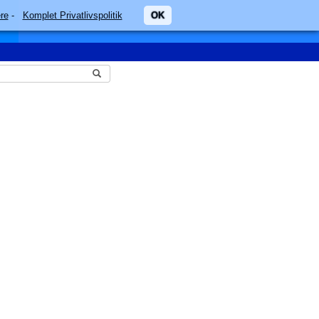
re
-
Komplet Privatlivspolitik
OK