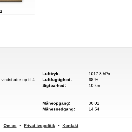
a
Lufttryk:
1017.8 hPa
vindstøder op til 4
Luftfugtighed:
68 %
Sigtbarhed:
10 km
Måneopgang:
00:01
Månesnedgang:
14:54
Om os
•
Privatlivspolitik
•
Kontakt