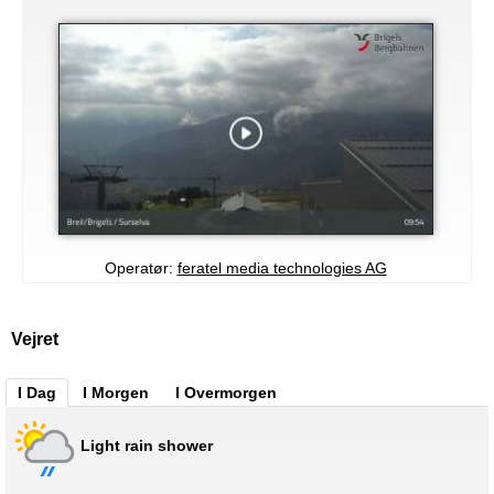
Operatør:
feratel media technologies AG
Vejret
I Dag
I Morgen
I Overmorgen
Light rain shower