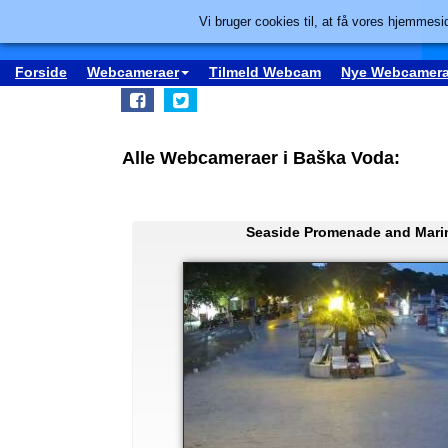
Vi bruger cookies til, at få vores hjemmesid
Forside
Webcameraer
Tilmeld Webcam
Nye Webcamera
Alle Webcameraer i Baška Voda:
Seaside Promenade and Mari