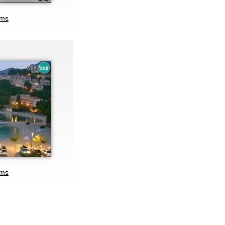
ams
ams