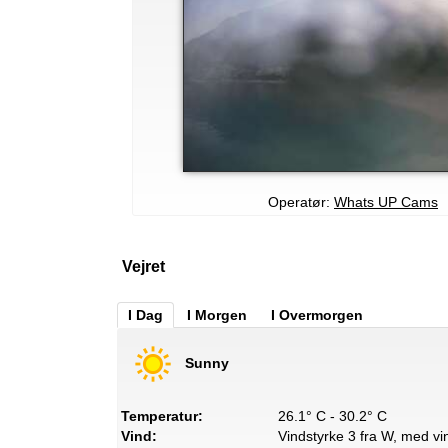
Operatør:
Whats UP Cams
Vejret
I Dag
I Morgen
I Overmorgen
Sunny
Temperatur:
26.1° C - 30.2° C
Vind:
Vindstyrke 3 fra W, med vin