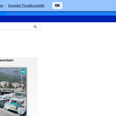
re
-
Komplet Privatlivspolitik
OK
ountain