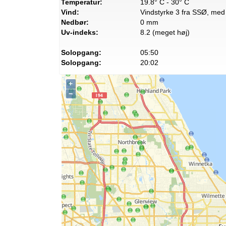
Temperatur:
19.8° C - 30° C
Vind:
Vindstyrke 3 fra SSØ, med 
Nedbør:
0 mm
Uv-indeks:
8.2 (meget høj)
Solopgang:
05:50
Solopgang:
20:02
+
−