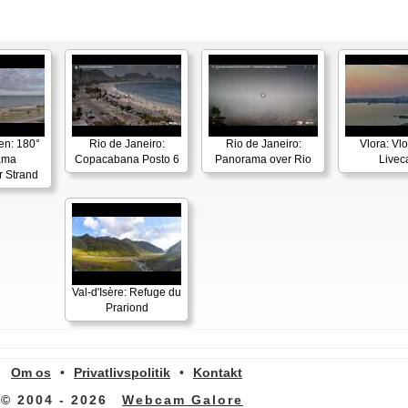
en: 180°
Rio de Janeiro:
Rio de Janeiro:
Vlora: Vl
ama
Copacabana Posto 6
Panorama over Rio
Live
r Strand
Val-d'Isère: Refuge du
Prariond
Om os
•
Privatlivspolitik
•
Kontakt
© 2004 - 2026
Webcam Galore