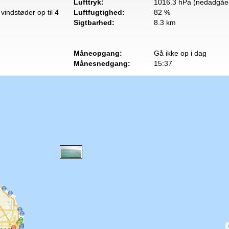
Lufttryk:
1016.3 hPa (nedadgåe
vindstøder op til 4
Luftfugtighed:
82 %
Sigtbarhed:
8.3 km
Måneopgang:
Gå ikke op i dag
Månesnedgang:
15:37