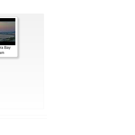
ora Bay
cam