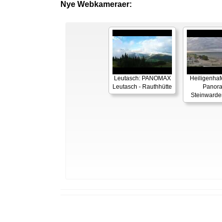
Nye Webkameraer:
Leutasch: PANOMAX
Heiligenhaf
Leutasch - Rauthhütte
Panor
Steinwarde