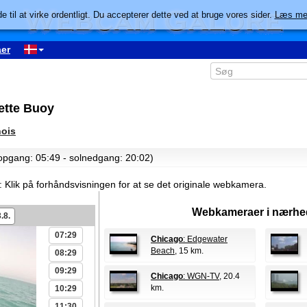
e til at virke ordentligt. Du accepterer dette ved at bruge vores sider.
Læs me
er
ette Buoy
nois
lopgang: 05:49 - solnedgang: 20:02)
:
Klik på forhåndsvisningen for at se det originale webkamera.
Webkameraer i nærhe
.8.
07:29
Chicago
: Edgewater
Beach
, 15 km.
08:29
09:29
Chicago
: WGN-TV
, 20.4
km.
10:29
11:30