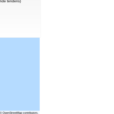
nde tendens)
©
OpenStreetMap
contributors.