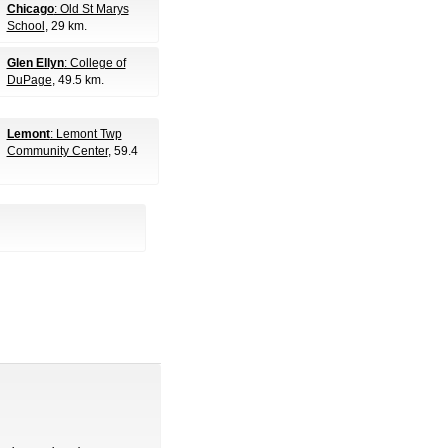
Chicago
: Old St Marys
School
, 29 km.
Glen Ellyn
: College of
DuPage
, 49.5 km.
Lemont
: Lemont Twp
Community Center
, 59.4