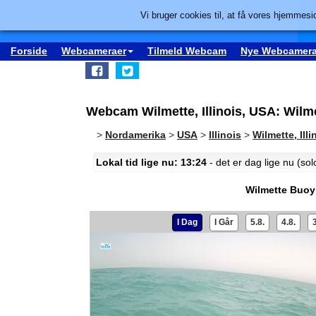
Vi bruger cookies til, at få vores hjemmesid
Forside
Webcameraer
Tilmeld Webcam
Nye Webcamera
Webcam Wilmette, Illinois, USA: Wilm
>
Nordamerika
>
USA
>
Illinois
>
Wilmette, Illi
Lokal tid lige nu: 13:24
- det er dag lige nu (so
Wilmette Buoy
I Dag
I Går
5.8.
4.8.
3