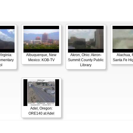
irginia:
Albuquerque, New
Akron, Ohio: Akron-
Alachua, F
ementary
Mexico: KOB-TV
Summit County Public
Santa Fe Hi
ol
Library
Adel, Oregon:
ORE140 at Adel