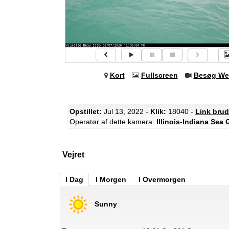
Kort
Fullscreen
Besøg We
Opstillet:
Jul 13, 2022 -
Klik:
18040 -
Link brud
Operatør af dette kamera:
Illinois-Indiana Sea 
Vejret
I Dag
I Morgen
I Overmorgen
Sunny