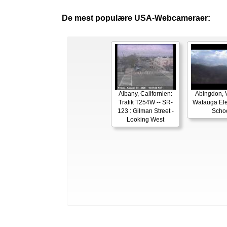
De mest populære USA-Webcameraer:
Albany, Californien:
Abingdon, V
Trafik T254W -- SR-
Watauga El
123 : Gilman Street -
Scho
Looking West