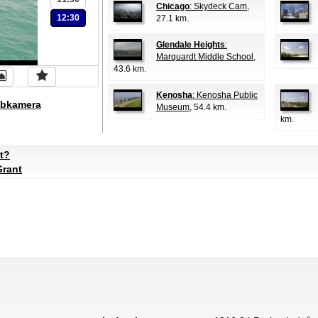
Chicago
: Skydeck Cam
,
12:30
27.1 km.
Glendale Heights
:
Marquardt Middle School
,
43.6 km.
Kenosha
: Kenosha Public
bkamera
Museum
, 54.4 km.
km.
t?
Grant