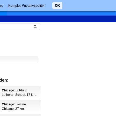
re
-
Komplet Privatlivspolitik
OK
den:
Chicago
: St Philip
Lutheran School
, 17 km.
Chicago
: Skyline
Chicago
, 27 km.